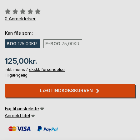
Anmeldelse::
0%
0
Anmeldelser
Kan fås som:
BOG
125,00KR.
E-BOG
75,00KR.
125,00kr.
inkl. moms /
ekskl. forsendelse
Tilgængelig
LÆG I INDKØBSKURVEN
Føj til ønskeliste
Anmeld titel