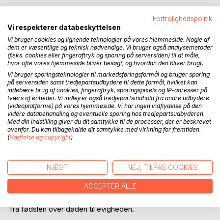
Fortrolighedspolitik
Vi respekterer databeskyttelsen
BESKRIVELSE
Vi bruger cookies og lignende teknologier på vores hjemmeside. Nogle af
dem er væsentlige og teknisk nødvendige. Vi bruger også analysemetoder
(f.eks. cookies eller fingeraftryk og sporing på serversiden) til at måle,
hvor ofte vores hjemmeside bliver besøgt, og hvordan den bliver brugt.
Når dæmningen sprænger er et udvalg af tekster, som i
årene 2010 - 19 blev bragt på bloggen Assistens &
Vi bruger sporingsteknologier til markedsføringsformål og bruger sporing
på serversiden samt tredjepartsudbydere til dette formål, hvilket kan
elsewhere, hvor forfatteren på daglig basis digtede om alt
indebære brug af cookies, fingeraftryk, sporingspixels og IP-adresser på
mellem himmel og jord. Det samme er tilfældet her, hvor
tværs af enheder. Vi indlejrer også tredjepartsindhold fra andre udbydere
man både kommer med i tivoli, følger atombomben Little
(videoplatforme) på vores hjemmeside. Vi har ingen indflydelse på den
videre databehandling og eventuelle sporing hos tredjepartsudbyderen.
Boy ned mod detonationspunktet og bliver en flue på
Med din indstilling giver du dit samtykke til de processer, der er beskrevet
væggen til digterens egen begravelse. Det hele naturligvis
ovenfor. Du kan tilbagekalde dit samtykke med virkning for fremtiden.
serveret med den bittersøde humor, rytmiske fornemmelse
(
Hæftelse og copyright
)
og særlige sprogtone - kontant, men også eftertænksom -
der kendetegner Baunbæks værker.
NÆGT
NEJ, TILPAS COOKIES
Når dæmningen sprænger står i umiddelbar forlængelse af
ACCEPTER ALLE
Hiroshima-trilogien, som udkom i årene 2012 - 21, men kan
udmærket læses for sig selv, mens der spændes en bue
fra fødslen over døden til evigheden.