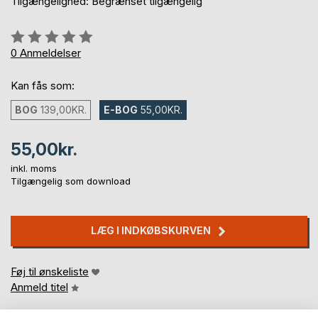
Tilgængelighed: Begrænset tilgængelig
Anmeldelse::
0%
0
Anmeldelser
Kan fås som:
BOG
139,00KR.
E-BOG
55,00KR.
55,00kr.
inkl. moms
Tilgængelig som download
LÆG I INDKØBSKURVEN
Føj til ønskeliste
Anmeld titel