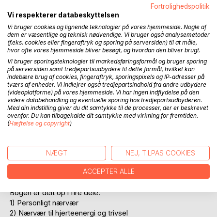
Fortrolighedspolitik
Vi respekterer databeskyttelsen
Vi bruger cookies og lignende teknologier på vores hjemmeside. Nogle af
dem er væsentlige og teknisk nødvendige. Vi bruger også analysemetoder
(f.eks. cookies eller fingeraftryk og sporing på serversiden) til at måle,
hvor ofte vores hjemmeside bliver besøgt, og hvordan den bliver brugt.
BESKRIVELSE
Vi bruger sporingsteknologier til markedsføringsformål og bruger sporing
på serversiden samt tredjepartsudbydere til dette formål, hvilket kan
indebære brug af cookies, fingeraftryk, sporingspixels og IP-adresser på
Nærvær kan være svært at finde i en travl hverdag, og dog
tværs af enheder. Vi indlejrer også tredjepartsindhold fra andre udbydere
har det så stor betydning for vores trivsel, vores relationer
(videoplatforme) på vores hjemmeside. Vi har ingen indflydelse på den
videre databehandling og eventuelle sporing hos tredjepartsudbyderen.
og læring.
Med din indstilling giver du dit samtykke til de processer, der er beskrevet
ovenfor. Du kan tilbagekalde dit samtykke med virkning for fremtiden.
Personligt nærvær påvirker alle områder i arbejdet med
(
Hæftelse og copyright
)
mennesker og egen trivsel. Nærværende voksne med
indlevelse og et positivt smittende nærvær, virker som
katalysator for børns faglige, personlige og sociale
NÆGT
NEJ, TILPAS COOKIES
udvikling. Vi kan medvirke til at skabe håb om en positiv
ACCEPTER ALLE
fremtid, i en verden vi knapt nok kan forestille os.
Bogen er delt op i fire dele:
1) Personligt nærvær
2) Nærvær til hjerteenergi og trivsel