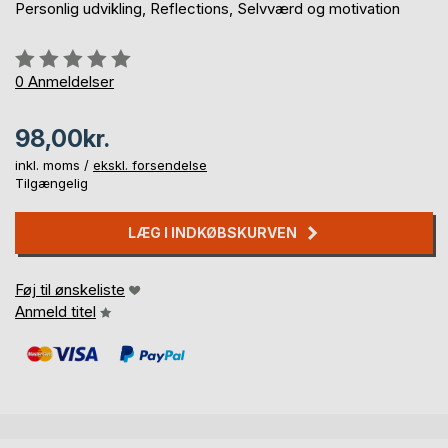
Personlig udvikling, Reflections, Selvværd og motivation
Anmeldelse::
0%
0
Anmeldelser
98,00kr.
inkl. moms /
ekskl. forsendelse
Tilgængelig
LÆG I INDKØBSKURVEN
Føj til ønskeliste
Anmeld titel