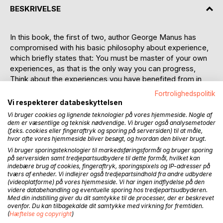
BESKRIVELSE
In this book, the first of two, author George Manus has
compromised with his basic philosophy about experience,
which briefly states that: You must be master of your own
experiences, as that is the only way you can progress,
Think about the experiences you have benefited from in
life, especially where you believe they have been important
Fortrolighedspolitik
for your own development whatever your age.
Vi respekterer databeskyttelsen
Should it be possible to be master of oness own
Vi bruger cookies og lignende teknologier på vores hjemmeside. Nogle af
experiences, one must as a starting point acquire a solid
dem er væsentlige og teknisk nødvendige. Vi bruger også analysemetoder
platform to stand on, understood as having a clear
(f.eks. cookies eller fingeraftryk og sporing på serversiden) til at måle,
hvor ofte vores hjemmeside bliver besøgt, og hvordan den bliver brugt.
perception of lifes most important values and a balanced
Vi bruger sporingsteknologier til markedsføringsformål og bruger sporing
basis for meeting lifes challenges. For this, it goes without
på serversiden samt tredjepartsudbydere til dette formål, hvilket kan
saying that one should listen to the experience of others.
indebære brug af cookies, fingeraftryk, sporingspixels og IP-adresser på
The author sees himself as an autodidact but believes that
tværs af enheder. Vi indlejrer også tredjepartsindhold fra andre udbydere
(videoplatforme) på vores hjemmeside. Vi har ingen indflydelse på den
he has acquired a reasonably solid platform to stand on.
videre databehandling og eventuelle sporing hos tredjepartsudbyderen.
Honest self-awareness gives you a solid platform to stand
Med din indstilling giver du dit samtykke til de processer, der er beskrevet
on in life, and is a gift not given to all; many must work
ovenfor. Du kan tilbagekalde dit samtykke med virkning for fremtiden.
(
Hæftelse og copyright
)
towards that goal themselves, like I have done, and this is