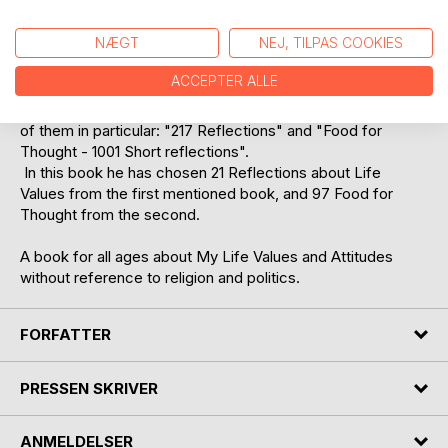
where these books, as an example, shows you how I have
exposed my honest self-awareness, and thereby got a
NÆGT
NEJ, TILPAS COOKIES
more solid platform from where to stand up to lifes
challenges.
ACCEPTER ALLE
Inspiration to gather the content and publish this book, he
says, comes from readers of his previous books, and two
of them in particular: "217 Reflections" and "Food for
Thought - 1001 Short reflections".
In this book he has chosen 21 Reflections about Life
Values from the first mentioned book, and 97 Food for
Thought from the second.
A book for all ages about My Life Values and Attitudes
without reference to religion and politics.
FORFATTER
PRESSEN SKRIVER
ANMELDELSER