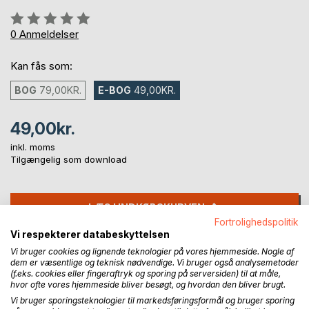
Anmeldelse::
0%
0
Anmeldelser
Kan fås som:
BOG
79,00KR.
E-BOG
49,00KR.
49,00kr.
inkl. moms
Tilgængelig som download
LÆG I INDKØBSKURVEN
Fortrolighedspolitik
Vi respekterer databeskyttelsen
Føj til ønskeliste
Vi bruger cookies og lignende teknologier på vores hjemmeside. Nogle af
Anmeld titel
dem er væsentlige og teknisk nødvendige. Vi bruger også analysemetoder
(f.eks. cookies eller fingeraftryk og sporing på serversiden) til at måle,
hvor ofte vores hjemmeside bliver besøgt, og hvordan den bliver brugt.
Vi bruger sporingsteknologier til markedsføringsformål og bruger sporing