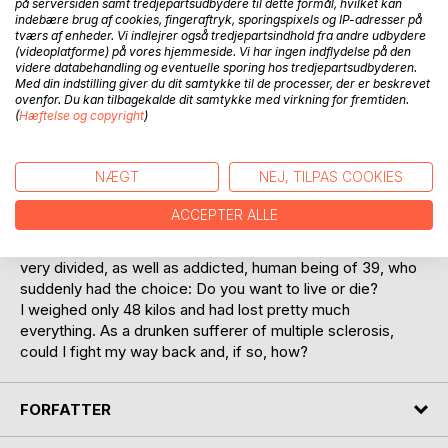
på serversiden samt tredjepartsudbydere til dette formål, hvilket kan
indebære brug af cookies, fingeraftryk, sporingspixels og IP-adresser på
tværs af enheder. Vi indlejrer også tredjepartsindhold fra andre udbydere
(videoplatforme) på vores hjemmeside. Vi har ingen indflydelse på den
videre databehandling og eventuelle sporing hos tredjepartsudbyderen.
BESKRIVELSE
Med din indstilling giver du dit samtykke til de processer, der er beskrevet
ovenfor. Du kan tilbagekalde dit samtykke med virkning for fremtiden.
(
Hæftelse og copyright
)
This book is about a life that could and would almost
certainly end up in the clutches of alcohol and drugs. It is
NÆGT
NEJ, TILPAS COOKIES
the story of an anxious and very divided human being and
his struggle out of the madness.
ACCEPTER ALLE
Set from 1972-2020, the book tells of a dysfunctional and
very divided, as well as addicted, human being of 39, who
suddenly had the choice: Do you want to live or die?
I weighed only 48 kilos and had lost pretty much
everything. As a drunken sufferer of multiple sclerosis,
could I fight my way back and, if so, how?
FORFATTER