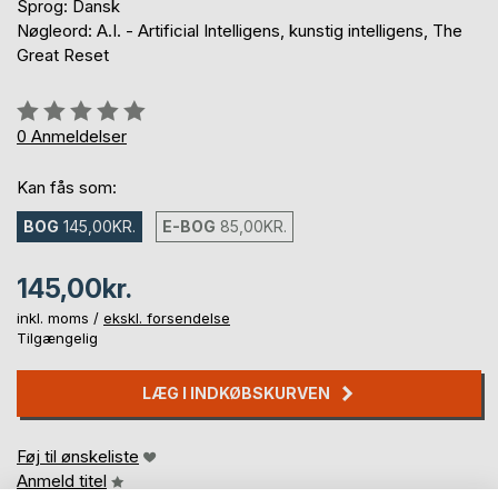
Sprog: Dansk
Nøgleord: A.I. - Artificial Intelligens, kunstig intelligens, The
Great Reset
Anmeldelse::
0%
0
Anmeldelser
Kan fås som:
BOG
145,00KR.
E-BOG
85,00KR.
145,00kr.
inkl. moms /
ekskl. forsendelse
Tilgængelig
LÆG I INDKØBSKURVEN
Føj til ønskeliste
Anmeld titel