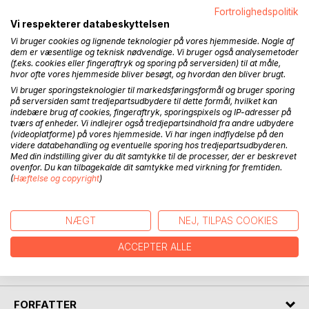
Fortrolighedspolitik
Vi respekterer databeskyttelsen
Vi bruger cookies og lignende teknologier på vores hjemmeside. Nogle af
dem er væsentlige og teknisk nødvendige. Vi bruger også analysemetoder
(f.eks. cookies eller fingeraftryk og sporing på serversiden) til at måle,
hvor ofte vores hjemmeside bliver besøgt, og hvordan den bliver brugt.
Vi bruger sporingsteknologier til markedsføringsformål og bruger sporing
BESKRIVELSE
på serversiden samt tredjepartsudbydere til dette formål, hvilket kan
indebære brug af cookies, fingeraftryk, sporingspixels og IP-adresser på
tværs af enheder. Vi indlejrer også tredjepartsindhold fra andre udbydere
Kunstig intelligens (A.I. - Artificial Intelligens) er datakode,
(videoplatforme) på vores hjemmeside. Vi har ingen indflydelse på den
videre databehandling og eventuelle sporing hos tredjepartsudbyderen.
der kan træffe beslutninger og udføre opgaver på egen
Med din indstilling giver du dit samtykke til de processer, der er beskrevet
hånd. A.I. anvendes idag til styring af verdens valutabørser,
ovenfor. Du kan tilbagekalde dit samtykke med virkning for fremtiden.
flytrafik, selvkørende biler og mængder af andre opgaver.
(
Hæftelse og copyright
)
Kun fantasien sætter grænser for, hvad en A.I. kan
anvendes til - og udvikle sig til.
I denne roman allierer en A.I. sig med mennesket Dave,
NÆGT
NEJ, TILPAS COOKIES
hvilket til at begynde med får katastrofale følger for Dave,
ACCEPTER ALLE
men senere medfører enorme omvæltninger for hele
verden ...
FORFATTER