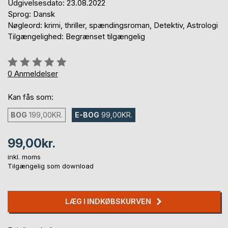
Udgivelsesdato: 23.08.2022
Sprog: Dansk
Nøgleord: krimi, thriller, spændingsroman, Detektiv, Astrologi
Tilgængelighed: Begrænset tilgængelig
Anmeldelse::
0%
0
Anmeldelser
Kan fås som:
BOG
199,00KR.
E-BOG
99,00KR.
99,00kr.
inkl. moms
Tilgængelig som download
LÆG I INDKØBSKURVEN