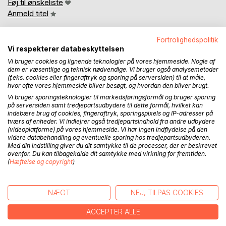
Føj til ønskeliste
Anmeld titel
Fortrolighedspolitik
Vi respekterer databeskyttelsen
Vi bruger cookies og lignende teknologier på vores hjemmeside. Nogle af
dem er væsentlige og teknisk nødvendige. Vi bruger også analysemetoder
(f.eks. cookies eller fingeraftryk og sporing på serversiden) til at måle,
hvor ofte vores hjemmeside bliver besøgt, og hvordan den bliver brugt.
BESKRIVELSE
Vi bruger sporingsteknologier til markedsføringsformål og bruger sporing
på serversiden samt tredjepartsudbydere til dette formål, hvilket kan
indebære brug af cookies, fingeraftryk, sporingspixels og IP-adresser på
Mens hun omhyggeligt låste efter sig, konstaterede hun, at
tværs af enheder. Vi indlejrer også tredjepartsindhold fra andre udbydere
trappen lå hen i mørke. Hun sukkede irriteret, idet hun tog
(videoplatforme) på vores hjemmeside. Vi har ingen indflydelse på den
videre databehandling og eventuelle sporing hos tredjepartsudbyderen.
et fast greb om gelænderet og famlede sig ned, trin for
Med din indstilling giver du dit samtykke til de processer, der er beskrevet
trin.
ovenfor. Du kan tilbagekalde dit samtykke med virkning for fremtiden.
Halvvejs nede fik hun en besynderlig følelse af, ikke at
(
Hæftelse og copyright
)
være alene. Hun satte tøvende foden ned på næste trin ...
NÆGT
NEJ, TILPAS COOKIES
En række bestialske drab hærger City, og samtidig er der
sket en uforklarlig stigning i selvmordsstatistikken. Det
ACCEPTER ALLE
giver en masse overarbejde til kriminalassistent Dwayne
Miller og hans kollega og ven, Hank Morrison.