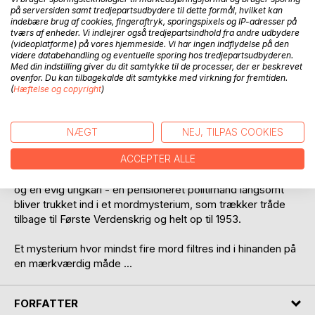
på serversiden samt tredjepartsudbydere til dette formål, hvilket kan
indebære brug af cookies, fingeraftryk, sporingspixels og IP-adresser på
tværs af enheder. Vi indlejrer også tredjepartsindhold fra andre udbydere
(videoplatforme) på vores hjemmeside. Vi har ingen indflydelse på den
BESKRIVELSE
videre databehandling og eventuelle sporing hos tredjepartsudbyderen.
Med din indstilling giver du dit samtykke til de processer, der er beskrevet
ovenfor. Du kan tilbagekalde dit samtykke med virkning for fremtiden.
MORD - en mærkesag
(
Hæftelse og copyright
)
1953 - NOSTALGI
Det var før både DNA-forskning blev brugt, og længe før
NÆGT
NEJ, TILPAS COOKIES
mobil-telefoner, computere, urealistiske biljagter og andre
ACCEPTER ALLE
'moderne' politi-redskaber blev indført - og taget i brug: En
tilbagetrukket antikvar-boghandler med hang til et eremit-liv
og en evig ungkarl - en pensioneret politimand langsomt
bliver trukket ind i et mordmysterium, som trækker tråde
tilbage til Første Verdenskrig og helt op til 1953.
Et mysterium hvor mindst fire mord filtres ind i hinanden på
en mærkværdig måde ...
FORFATTER