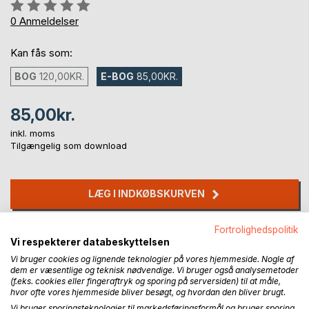
Anmeldelse::
0%
0
Anmeldelser
Kan fås som:
BOG
120,00KR.
E-BOG
85,00KR.
85,00kr.
inkl. moms
Tilgængelig som download
LÆG I INDKØBSKURVEN
Fortrolighedspolitik
Føj til ønskeliste
Vi respekterer databeskyttelsen
Anmeld titel
Vi bruger cookies og lignende teknologier på vores hjemmeside. Nogle af
dem er væsentlige og teknisk nødvendige. Vi bruger også analysemetoder
(f.eks. cookies eller fingeraftryk og sporing på serversiden) til at måle,
hvor ofte vores hjemmeside bliver besøgt, og hvordan den bliver brugt.
Vi bruger sporingsteknologier til markedsføringsformål og bruger sporing