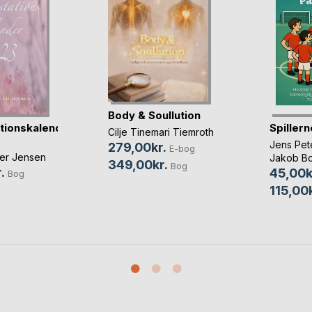
Body & Soullution
tionskalender
Spiller
Cilje Tinemari Tiemroth
Jens Pet
279,00kr.
E-bog
ler Jensen
Jakob B
349,00kr.
Bog
.
45,00k
Bog
115,00k