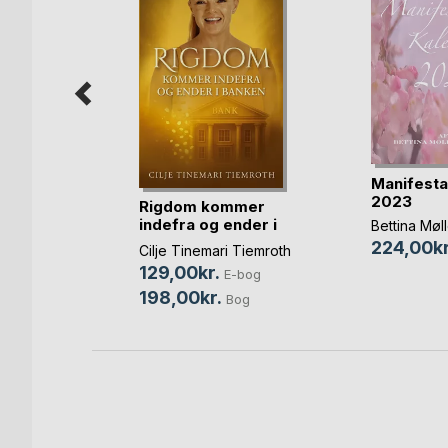
Manifesta
2023
Rigdom kommer
 zone-
indefra og ender i
tera(...)
Bettina Møl
banken
224,00kr
Cilje Tinemari Tiemroth
129,00kr.
bog
E-bog
198,00kr.
Bog
Bog