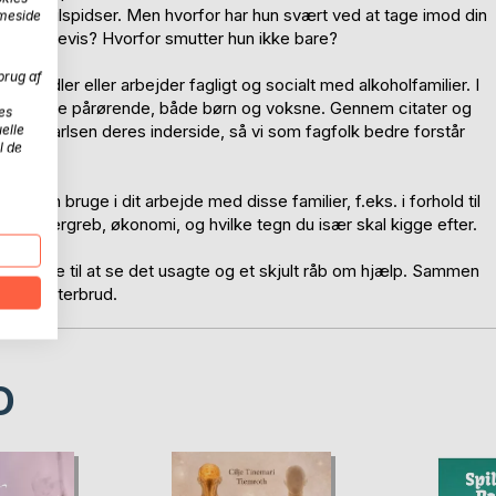
ionen tilspidser. Men hvorfor har hun svært ved at tage imod din
mmeside
emet i årevis? Hvorfor smutter hun ikke bare?
brug af
sbehandler eller arbejder fagligt og socialt med alkoholfamilier. I
den hos de pårørende, både børn og voksne. Gennem citater og
es
 Lauge Karlsen deres inderside, så vi som fagfolk bedre forstår
elle
l de
du kan bruge i dit arbejde med disse familier, f.eks. i forhold til
en, overgreb, økonomi, og hvilke tegn du især skal kigge efter.
nu bedre til at se det usagte og et skjult råb om hjælp. Sammen
 et mønsterbrud.
D