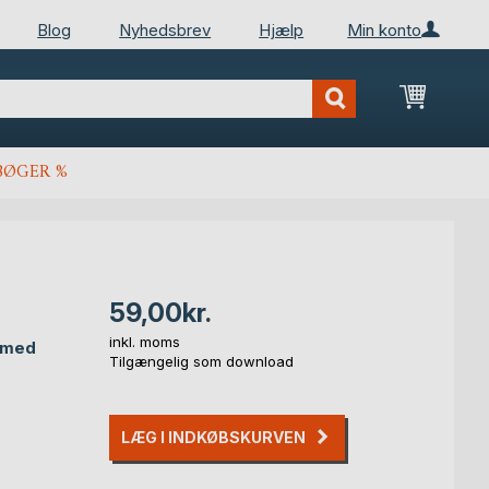
Blog
Nyhedsbrev
Hjælp
Min konto
Min ind
BØGER %
59,00kr.
inkl. moms
t med
Tilgængelig som download
LÆG I INDKØBSKURVEN