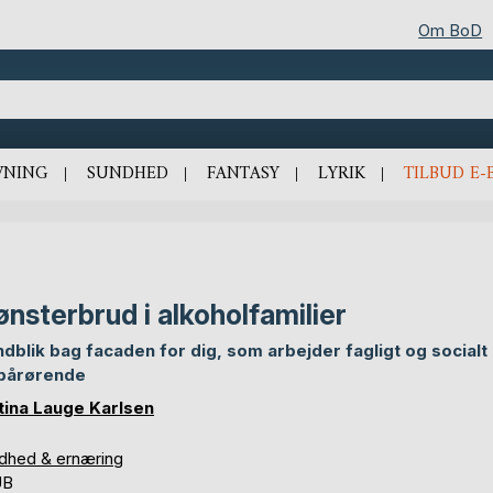
Om BoD
VNING
SUNDHED
FANTASY
LYRIK
TILBUD E-
nsterbrud i alkoholfamilier
indblik bag facaden for dig, som arbejder fagligt og social
pårørende
tina Lauge Karlsen
dhed & ernæring
UB