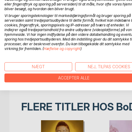
Mandens alkoholmisbrug hærger familien, og situat
eller fingeraftryk og sporing på serversiden) til at måle, hvor ofte vores hje
bliver besøgt, og hvordan den bliver brugt.
hjælp? Hvorfor flakker hendes familie rundt i syst
Vi bruger sporingsteknologier til markedsføringsformål og bruger sporing på
serversiden samt tredjepartsudbydere til dette formål, hvilket kan indebære 
Mønsterbrud i alkoholfamilier er til dig, som er sag
cookies, fingeraftryk, sporingspixels og IP-adresser på tværs af enheder. Vi
bogen får du et råt og usminket kig ind bag faca
indlejrer også tredjepartsindhold fra andre udbydere (videoplatforme) på vor
fortællinger fra virkelige hændelser deler Bettina
hjemmeside. Vi har ingen indflydelse på den videre databehandling og eventu
sporing hos tredjepartsudbyderen. Med din indstilling giver du dit samtykke ti
deres tanker, drømme, frygt og forbehold.
processer, der er beskrevet ovenfor. Du kan tilbagekalde dit samtykke med
virkning for fremtiden. (
Hæftelse og copyright
)
Hvert kapitel afslutter med helt konkrete værktøjer, 
barnets adfærd, forældrenes skam, traumer i famili
NÆGT
NEJ, TILPAS COOKIES
Ønsket med bogen er, at vi som fagfolk bliver end
kan vi hjælpe flere til selvhjælp og bane vejen for
ACCEPTER ALLE
FLERE TITLER HOS
Bo