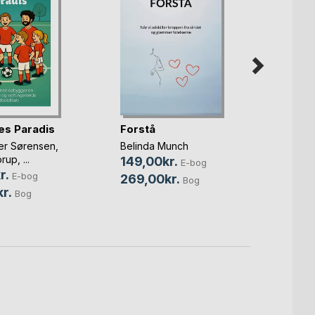
nes Paradis
Forstå
Hold f
er Sørensen
,
Belinda Munch
Lykke 
orup
, ...
149,00kr.
99,0
E-bog
r.
E-bog
269,00kr.
130,
Bog
r.
Bog