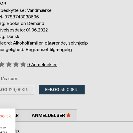
 MB
ibeskyttelse: Vandmærke
N: 9788743038696
lag: Books on Demand
ivelsesdato: 01.06.2022
og: Dansk
eord: Alkoholfamilier, pårørende, selvhjælp
gængelighed: Begrænset tilgængelig
eldelse::
0
Anmeldelser
 fås som:
BOG
129,00KR.
E-BOG
59,00KR.
SKRIVER
ANMELDELSER
politik
m er
 for hjælp.
okies