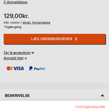
0%
0
Anmeldelser
129,00kr.
inkl. moms /
ekskl. forsendelse
Tilgængelig
LÆG I INDKØBSKURVEN
Føj til ønskeliste
Anmeld titel
BESKRIVELSE
Fortrolighedspolitik