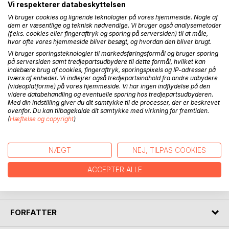
Langt ude i verdensrummet ligger planeten Mollimi. Her
Vi respekterer databeskyttelsen
møder vi de to unge bueskydere Amitola og Motega. Når
Vi bruger cookies og lignende teknologier på vores hjemmeside. Nogle af
mollimierne fylder 13 år, skal de udføre en mission på en
dem er væsentlige og teknisk nødvendige. Vi bruger også analysemetoder
anden planet i verdensrummet, og når et flammende øje
(f.eks. cookies eller fingeraftryk og sporing på serversiden) til at måle,
hvor ofte vores hjemmeside bliver besøgt, og hvordan den bliver brugt.
kommer til syne i den magiske fontæne ved en ceremoni i
Ahanu og Aquenes hytte, ved de, at tiden er inde. Det
Vi bruger sporingsteknologier til markedsføringsformål og bruger sporing
på serversiden samt tredjepartsudbydere til dette formål, hvilket kan
Intergalaktiske Råd er samlet, og det er dette råd, der
indebære brug af cookies, fingeraftryk, sporingspixels og IP-adresser på
holder øje med alle planeterne i verdensrummet. Samtidig
tværs af enheder. Vi indlejrer også tredjepartsindhold fra andre udbydere
kommer jordkloden til syne i fontænen, og lydene og
(videoplatforme) på vores hjemmeside. Vi har ingen indflydelse på den
videre databehandling og eventuelle sporing hos tredjepartsudbyderen.
billederne fortæller, at ikke alt er godt på denne planet.
Med din indstilling giver du dit samtykke til de processer, der er beskrevet
Amitola og Motegas mission bliver at besøge Jorden og
ovenfor. Du kan tilbagekalde dit samtykke med virkning for fremtiden.
menneskene der. Ved en ceremoni rundt om bålet om
(
Hæftelse og copyright
)
aftenen får de overrakt en medaljon, der gør dem i stand til
at rejse i tid og rum. Udstyret med bue og pil og et
pilekogger med magiske hjertepile tager Amitola og
NÆGT
NEJ, TILPAS COOKIES
Motega af sted til Jorden. Her møder de Emma og Martin
ACCEPTER ALLE
på 12 år og mange andre mennesker, og nu begynder der at
ske mystiske ting på Jorden. www.forlagetmunay.dk
FORFATTER