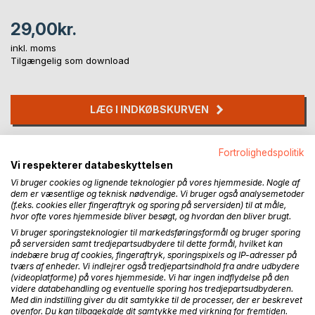
29,00kr.
inkl. moms
Tilgængelig som download
LÆG I INDKØBSKURVEN
Føj til ønskeliste
Fortrolighedspolitik
Anmeld titel
Vi respekterer databeskyttelsen
Vi bruger cookies og lignende teknologier på vores hjemmeside. Nogle af
dem er væsentlige og teknisk nødvendige. Vi bruger også analysemetoder
(f.eks. cookies eller fingeraftryk og sporing på serversiden) til at måle,
hvor ofte vores hjemmeside bliver besøgt, og hvordan den bliver brugt.
Vi bruger sporingsteknologier til markedsføringsformål og bruger sporing
på serversiden samt tredjepartsudbydere til dette formål, hvilket kan
indebære brug af cookies, fingeraftryk, sporingspixels og IP-adresser på
tværs af enheder. Vi indlejrer også tredjepartsindhold fra andre udbydere
BESKRIVELSE
(videoplatforme) på vores hjemmeside. Vi har ingen indflydelse på den
videre databehandling og eventuelle sporing hos tredjepartsudbyderen.
Med din indstilling giver du dit samtykke til de processer, der er beskrevet
ovenfor. Du kan tilbagekalde dit samtykke med virkning for fremtiden.
1939 udgav dr. phil. Arthur Christensen sit autoritative værk