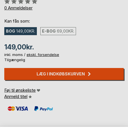
Anmeldelse::
0%
0
Anmeldelser
Kan fås som:
BOG
149,00KR.
E-BOG
69,00KR.
149,00kr.
inkl. moms /
ekskl. forsendelse
Tilgængelig
LÆG I INDKØBSKURVEN
Føj til ønskeliste
Anmeld titel