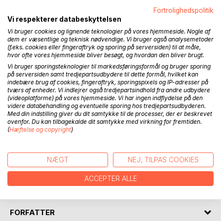
Fortrolighedspolitik
Vi respekterer databeskyttelsen
BESKRIVELSE
Vi bruger cookies og lignende teknologier på vores hjemmeside. Nogle af
dem er væsentlige og teknisk nødvendige. Vi bruger også analysemetoder
(f.eks. cookies eller fingeraftryk og sporing på serversiden) til at måle,
Bogen er en samling af 50 kanaliserede budskaber fra
hvor ofte vores hjemmeside bliver besøgt, og hvordan den bliver brugt.
Moder Jord. Budskaber fyldt med kærlighed, støtte og
Vi bruger sporingsteknologier til markedsføringsformål og bruger sporing
healing, der bringer dig i kontakt med din sjæl og den fine
på serversiden samt tredjepartsudbydere til dette formål, hvilket kan
visdom der allerede bor i dig.
indebære brug af cookies, fingeraftryk, sporingspixels og IP-adresser på
tværs af enheder. Vi indlejrer også tredjepartsindhold fra andre udbydere
(videoplatforme) på vores hjemmeside. Vi har ingen indflydelse på den
Imens du læser ordene, vil Moder Jords budskaber folde
videre databehandling og eventuelle sporing hos tredjepartsudbyderen.
sig ud som de smukkeste blomster i dit indre. Blomster der
Med din indstilling giver du dit samtykke til de processer, der er beskrevet
hver især åbner døre ind til magiske universer fyldt med
ovenfor. Du kan tilbagekalde dit samtykke med virkning for fremtiden.
(
Hæftelse og copyright
)
naturens kraft og dybe healing. Her kommer du i kontakt
med Jordens kraft og evige magiske væsen.
NÆGT
NEJ, TILPAS COOKIES
Bogen inviterer dig til en stille stund, hvor du tillader ordene,
healingen og magien at lande i dig. Tillader dig selv at tage
ACCEPTER ALLE
imod Moder Jords ord og visdom.
FORFATTER