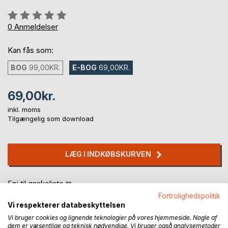
Anmeldelse::
0%
0
Anmeldelser
Kan fås som:
BOG
99,00KR.
E-BOG
69,00KR.
69,00kr.
inkl. moms
Tilgængelig som download
LÆG I INDKØBSKURVEN
Føj til ønskeliste
Anmeld titel
Fortrolighedspolitik
Vi respekterer databeskyttelsen
Vi bruger cookies og lignende teknologier på vores hjemmeside. Nogle af
dem er væsentlige og teknisk nødvendige. Vi bruger også analysemetoder