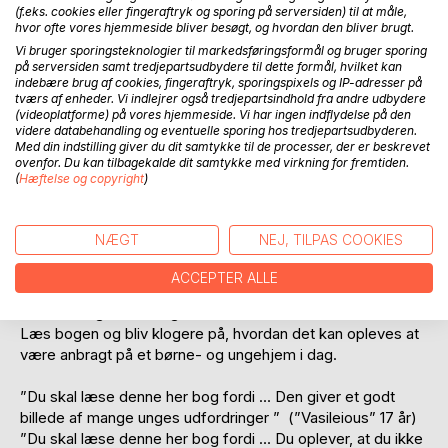
(f.eks. cookies eller fingeraftryk og sporing på serversiden) til at måle,
hvor ofte vores hjemmeside bliver besøgt, og hvordan den bliver brugt.
Vi bruger sporingsteknologier til markedsføringsformål og bruger sporing
på serversiden samt tredjepartsudbydere til dette formål, hvilket kan
indebære brug af cookies, fingeraftryk, sporingspixels og IP-adresser på
BESKRIVELSE
tværs af enheder. Vi indlejrer også tredjepartsindhold fra andre udbydere
(videoplatforme) på vores hjemmeside. Vi har ingen indflydelse på den
videre databehandling og eventuelle sporing hos tredjepartsudbyderen.
”Hvordan holder I ud at bo her?” spørger Simone de andre
Med din indstilling giver du dit samtykke til de processer, der er beskrevet
ovenfor. Du kan tilbagekalde dit samtykke med virkning for fremtiden.
unge på boafdelingen, fordi verden føles uudholdelig at
(
Hæftelse og copyright
)
være i.
“Hvorfor mig?”
Simone er på overfladen en stærk pige;
NÆGT
NEJ, TILPAS COOKIES
konkurrencesvømmer og dygtig i skolen. Det hele ser godt
ud, men Simone er vokset op i skyggen af sin søster.
ACCEPTER ALLE
Simone skal flytte på Godhavn Børne- og Ungehjem, hvor
hun føler sig usikker og alene. Men der er håb …
Læs bogen og bliv klogere på, hvordan det kan opleves at
være anbragt på et børne- og ungehjem i dag.
”Du skal læse denne her bog fordi … Den giver et godt
billede af mange unges udfordringer ” (”Vasileious” 17 år)
”Du skal læse denne her bog fordi … Du oplever, at du ikke