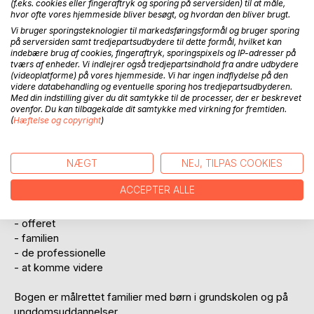
(f.eks. cookies eller fingeraftryk og sporing på serversiden) til at måle,
hvor ofte vores hjemmeside bliver besøgt, og hvordan den bliver brugt.
Vi bruger sporingsteknologier til markedsføringsformål og bruger sporing
på serversiden samt tredjepartsudbydere til dette formål, hvilket kan
indebære brug af cookies, fingeraftryk, sporingspixels og IP-adresser på
tværs af enheder. Vi indlejrer også tredjepartsindhold fra andre udbydere
BESKRIVELSE
(videoplatforme) på vores hjemmeside. Vi har ingen indflydelse på den
videre databehandling og eventuelle sporing hos tredjepartsudbyderen.
Med din indstilling giver du dit samtykke til de processer, der er beskrevet
Redskaber i en svær situation
ovenfor. Du kan tilbagekalde dit samtykke med virkning for fremtiden.
(
Hæftelse og copyright
)
Denne bog er til mobbeofre og deres familier. Både til den
enkelte men også til familien, når en mobbesag kommer
NÆGT
NEJ, TILPAS COOKIES
frem i lyset.
Mobbehåndbogen er redskaber til dig der er ramt af
ACCEPTER ALLE
mobning. Det er redskaber og hjælp til:
- offeret
- familien
- de professionelle
- at komme videre
Bogen er målrettet familier med børn i grundskolen og på
ungdomsuddannelser.