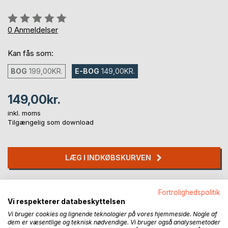
Anmeldelse::
0%
0
Anmeldelser
Kan fås som:
BOG
199,00KR.
E-BOG
149,00KR.
149,00kr.
inkl. moms
Tilgængelig som download
LÆG I INDKØBSKURVEN
Føj til ønskeliste
Fortrolighedspolitik
Anmeld titel
Vi respekterer databeskyttelsen
Vi bruger cookies og lignende teknologier på vores hjemmeside. Nogle af
dem er væsentlige og teknisk nødvendige. Vi bruger også analysemetoder