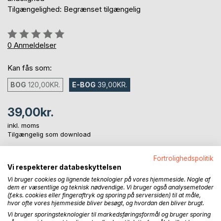
Tilgængelighed: Begrænset tilgængelig
Anmeldelse::
0%
0
Anmeldelser
Kan fås som:
BOG
120,00KR.
E-BOG
39,00KR.
39,00kr.
inkl. moms
Tilgængelig som download
Fortrolighedspolitik
Vi respekterer databeskyttelsen
LÆG I INDKØBSKURVEN
Vi bruger cookies og lignende teknologier på vores hjemmeside. Nogle af
dem er væsentlige og teknisk nødvendige. Vi bruger også analysemetoder
(f.eks. cookies eller fingeraftryk og sporing på serversiden) til at måle,
Føj til ønskeliste
hvor ofte vores hjemmeside bliver besøgt, og hvordan den bliver brugt.
Anmeld titel
Vi bruger sporingsteknologier til markedsføringsformål og bruger sporing