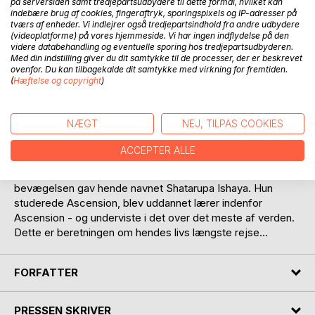
på serversiden samt tredjepartsudbydere til dette formål, hvilket kan
indebære brug af cookies, fingeraftryk, sporingspixels og IP-adresser på
tværs af enheder. Vi indlejrer også tredjepartsindhold fra andre udbydere
(videoplatforme) på vores hjemmeside. Vi har ingen indflydelse på den
videre databehandling og eventuelle sporing hos tredjepartsudbyderen.
Med din indstilling giver du dit samtykke til de processer, der er beskrevet
ovenfor. Du kan tilbagekalde dit samtykke med virkning for fremtiden.
(
Hæftelse og copyright
)
BESKRIVELSE
NÆGT
NEJ, TILPAS COOKIES
Den danske kvinde, mor og bogholder Helle Jepsen
besluttede i 90'erne at ændre radikalt på sit livsgrundlag.
ACCEPTER ALLE
Hun opsagde sit job, solgte sin lejlighed og rejste til USA, i
søgen efter et mere spirituelt liv. Indianerne i Ascension
bevægelsen gav hende navnet Shatarupa Ishaya. Hun
studerede Ascension, blev uddannet lærer indenfor
Ascension - og underviste i det over det meste af verden.
Dette er beretningen om hendes livs længste rejse...
FORFATTER
PRESSEN SKRIVER