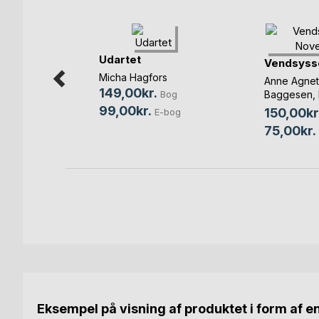
Udartet
et
Vendsysse
de
Micha Hagfors
Anne Agne
149,00kr.
Bog
Baggesen
,
Lundsgaard
99,00kr.
og
150,00kr
E-bog
bog
75,00kr.
Eksempel på visning af produktet i form af e