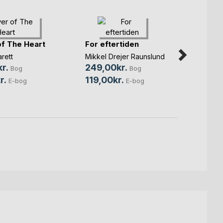
f The Heart
For eftertiden
Tolv ø
kvart
rett
Mikkel Drejer Raunslund
Pia Ra
r.
249,00kr.
Bog
Bog
100,
r.
119,00kr.
E-bog
E-bog
69,0