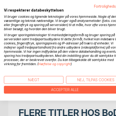
vækket hende til live, så hun transformerede sit li
skabe den tilværelse, hun drømte om.
Fortroligheds
Vi respekterer databeskyttelsen
Vi bruger cookies og lignende teknologier på vores hjemmeside. Nogle af de
Ordene fra lægen: "Du har kræft, og det kan du dø a
væsentlige og teknisk nødvendige. Vi bruger også analysemetoder (f.eks. co
signaler og hendes sjæls kalden. Noget hun havde i
eller fingeraftryk og sporing på serversiden) til at måle, hvor ofte vores hje
bliver besøgt, og hvordan den bliver brugt.
Signes spirituelle livssyn og tro på, at alt har en 
Vi bruger sporingsteknologier til markedsføringsformål og bruger sporing på
sit liv. Hun begyndte at lytte til den eneste sand
serversiden samt tredjepartsudbydere til dette formål, hvilket kan indebære 
cookies, fingeraftryk, sporingspixels og IP-adresser på tværs af enheder. Vi
indlejrer også tredjepartsindhold fra andre udbydere (videoplatforme) på vor
En indre stemme vi alle har adgang til, når vi bliver
hjemmeside. Vi har ingen indflydelse på den videre databehandling og eventu
justerer kurs.
sporing hos tredjepartsudbyderen. Med din indstilling giver du dit samtykke ti
processer, der er beskrevet ovenfor. Du kan tilbagekalde dit samtykke med
virkning for fremtiden. (
Hæftelse og copyright
)
Det kan vi gøre nu. Lige nu. Gennem nye og bedre 
Har du, kære læser, tænkt over hvad der skal til, 
NÆGT
NEJ, TILPAS COOKIES
Lad dig gerne inspirere af min eventyrlystne og spir
ACCEPTER ALLE
FLERE TITLER HOS
Bo