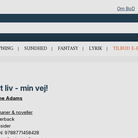
Om BoD
VNING
SUNDHED
FANTASY
LYRIK
TILBUD E-
t liv - min vej!
ne Adams
aner & noveller
erback
sider
N: 9788771458428