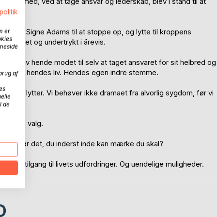
v og dermed, ved at tage ansvar og lederskab, blev i stand til at
politik
m er
f", fik Signe Adams til at stoppe op, og lytte til kroppens
okies
gnoreret og undertrykt i årevis.
mmeside
mening, gav hende modet til selv at taget ansvaret for sit helbred og
e ekspert i hendes liv. Hendes egen indre stemme.
brug af
es
 stille og lytter. Vi behøver ikke dramaet fra alvorlig sygdom, før vi
elle
l de
daglige valg.
før DU gør det, du inderst inde kan mærke du skal?
ituelle tilgang til livets udfordringer. Og uendelige muligheder.
D