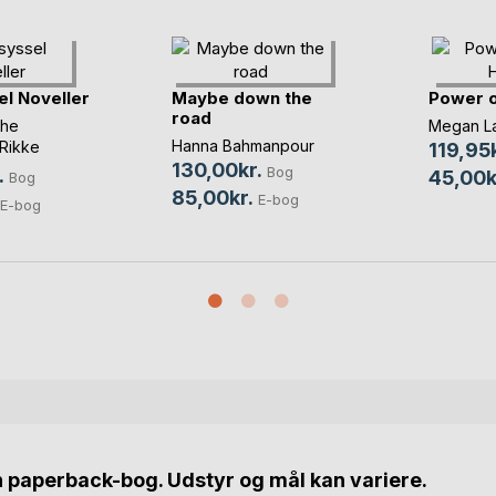
l Noveller
Maybe down the
Power o
road
the
Megan La
Hanna Bahmanpour
Rikke
119,95k
 Brøndt
, ...
130,00kr.
Bog
.
45,00k
Bog
85,00kr.
E-bog
E-bog
n paperback-bog. Udstyr og mål kan variere.