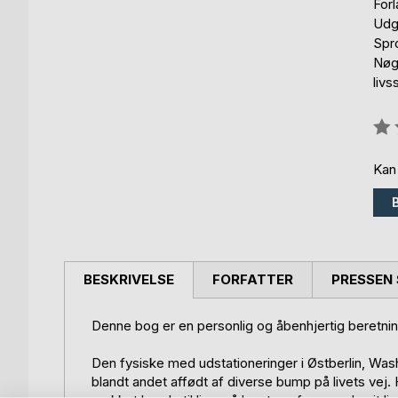
For
Udg
Spr
Nøgl
livs
Anm
0%
Kan
BESKRIVELSE
FORFATTER
PRESSEN 
Denne bog er en personlig og åbenhjertig beretnin
Den fysiske med udstationeringer i Østberlin, Was
blandt andet affødt af diverse bump på livets vej.