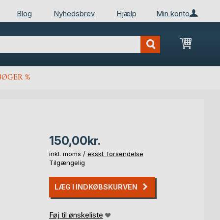
Blog
Nyhedsbrev
Hjælp
Min konto
Min ind
BØGER %
150,00kr.
inkl. moms /
ekskl. forsendelse
Tilgængelig
LÆG I INDKØBSKURVEN
Føj til ønskeliste