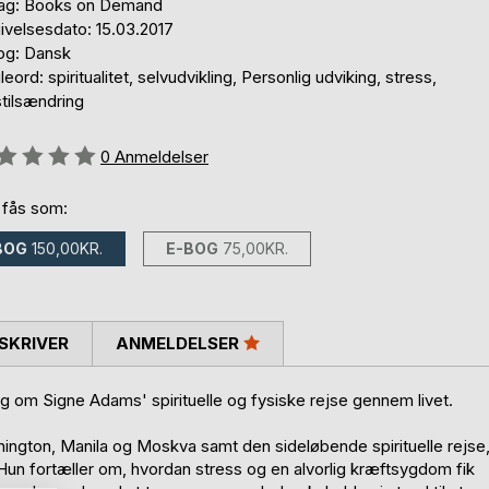
lag: Books on Demand
ivelsesdato: 15.03.2017
og: Dansk
eord: spiritualitet, selvudvikling, Personlig udviking, stress,
stilsændring
eldelse::
0
Anmeldelser
 fås som:
BOG
150,00KR.
E-BOG
75,00KR.
SKRIVER
ANMELDELSER
g om Signe Adams' spirituelle og fysiske rejse gennem livet.
hington, Manila og Moskva samt den sideløbende spirituelle rejse
 Hun fortæller om, hvordan stress og en alvorlig kræftsygdom fik