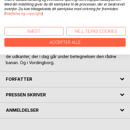
Med din indstilling giver du dit samtykke til de processer, der er beskrevet
ovenfor. Du kan tilbagekalde dit samtykke med virkning for fremtiden.
(
Hæftelse og copyright
)
BESKRIVELSE
NÆGT
NEJ, TILPAS COOKIES
ACCEPTER ALLE
Sære og måske samfundskritiske tanker formuleret på
ferierejse til cykels gennem de yderste og glemte egne af
de udkanter, der i dag går under betegnelsen den rådne
banan. Og i Vordingborg.
FORFATTER
PRESSEN SKRIVER
ANMELDELSER