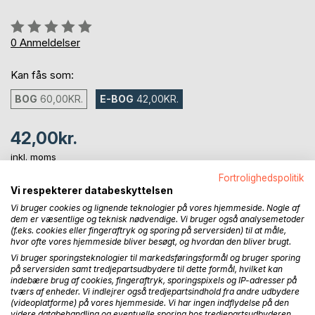
Anmeldelse::
0%
0
Anmeldelser
Kan fås som:
BOG
60,00KR.
E-BOG
42,00KR.
42,00kr.
inkl. moms
Tilgængelig som download
Fortrolighedspolitik
Vi respekterer databeskyttelsen
Vi bruger cookies og lignende teknologier på vores hjemmeside. Nogle af
LÆG I INDKØBSKURVEN
dem er væsentlige og teknisk nødvendige. Vi bruger også analysemetoder
(f.eks. cookies eller fingeraftryk og sporing på serversiden) til at måle,
hvor ofte vores hjemmeside bliver besøgt, og hvordan den bliver brugt.
Vi bruger sporingsteknologier til markedsføringsformål og bruger sporing
Føj til ønskeliste
på serversiden samt tredjepartsudbydere til dette formål, hvilket kan
Anmeld titel
indebære brug af cookies, fingeraftryk, sporingspixels og IP-adresser på
tværs af enheder. Vi indlejrer også tredjepartsindhold fra andre udbydere
(videoplatforme) på vores hjemmeside. Vi har ingen indflydelse på den
videre databehandling og eventuelle sporing hos tredjepartsudbyderen.