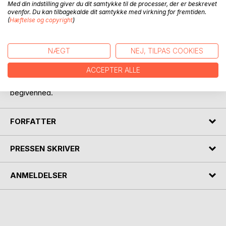
Med din indstilling giver du dit samtykke til de processer, der er beskrevet
ovenfor. Du kan tilbagekalde dit samtykke med virkning for fremtiden.
(
Hæftelse og copyright
)
BESKRIVELSE
NÆGT
NEJ, TILPAS COOKIES
Bogen er baseret på virkelige begivenheder i min yngste
ACCEPTER ALLE
søns og mit liv. Bogen tager udgangspunkt i noget vi har
oplevet 25 november 2019 , som er en glædelig
begivenhed.
FORFATTER
PRESSEN SKRIVER
ANMELDELSER