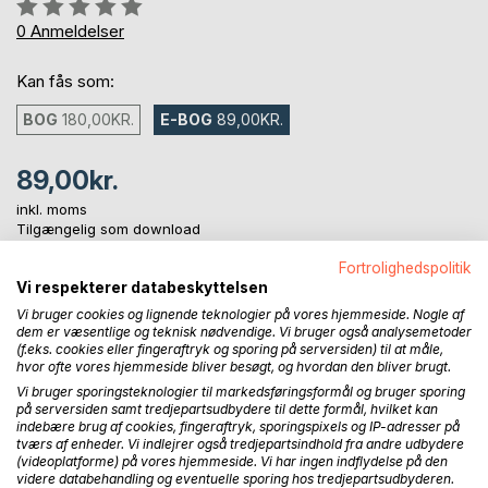
Anmeldelse::
0%
0
Anmeldelser
Kan fås som:
BOG
180,00KR.
E-BOG
89,00KR.
89,00kr.
inkl. moms
Tilgængelig som download
Fortrolighedspolitik
Vi respekterer databeskyttelsen
LÆG I INDKØBSKURVEN
Vi bruger cookies og lignende teknologier på vores hjemmeside. Nogle af
dem er væsentlige og teknisk nødvendige. Vi bruger også analysemetoder
(f.eks. cookies eller fingeraftryk og sporing på serversiden) til at måle,
Føj til ønskeliste
hvor ofte vores hjemmeside bliver besøgt, og hvordan den bliver brugt.
Anmeld titel
Vi bruger sporingsteknologier til markedsføringsformål og bruger sporing
på serversiden samt tredjepartsudbydere til dette formål, hvilket kan
indebære brug af cookies, fingeraftryk, sporingspixels og IP-adresser på
tværs af enheder. Vi indlejrer også tredjepartsindhold fra andre udbydere
(videoplatforme) på vores hjemmeside. Vi har ingen indflydelse på den
videre databehandling og eventuelle sporing hos tredjepartsudbyderen.