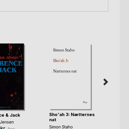
Sho'ah 3: Nætternes
Sho'a
e & Jack
nat
eleme
 Jensen
Simon Staho
Simon 
kr.
Bog