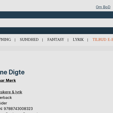
Om BoD
VNING
SUNDHED
FANTASY
LYRIK
TILBUD E-
ne Digte
ar Mørk
sikere & lyrik
erback
sider
N: 9788743008323