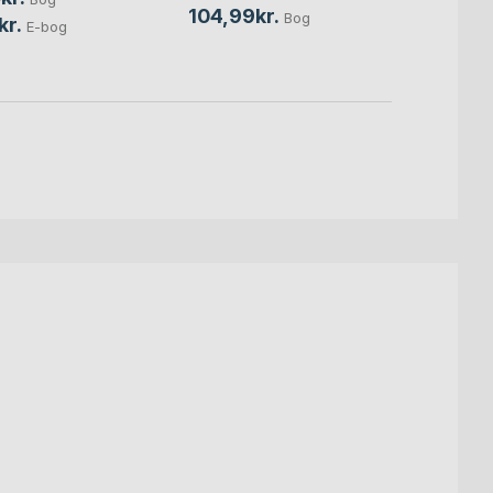
104,99kr.
129,9
Bog
kr.
E-bog