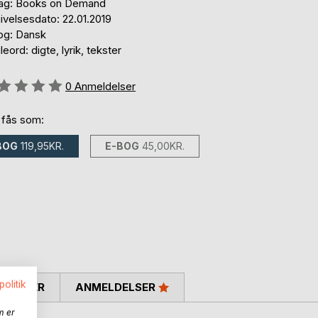
lag: Books on Demand
ivelsesdato: 22.01.2019
og: Dansk
eord: digte, lyrik, tekster
eldelse::
0
Anmeldelser
 fås som:
BOG
119,95KR.
E-BOG
45,00KR.
politik
SKRIVER
ANMELDELSER
m er