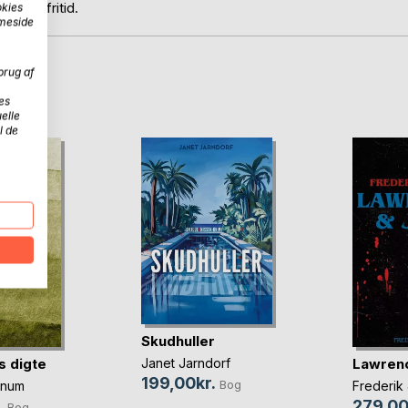
 i min fritid.
okies
mmeside
brug af
D
es
elle
l de
Skudhuller
s digte
Lawrenc
Janet Jarndorf
199,00kr.
Bog
nnum
Frederik
.
279,00
Bog