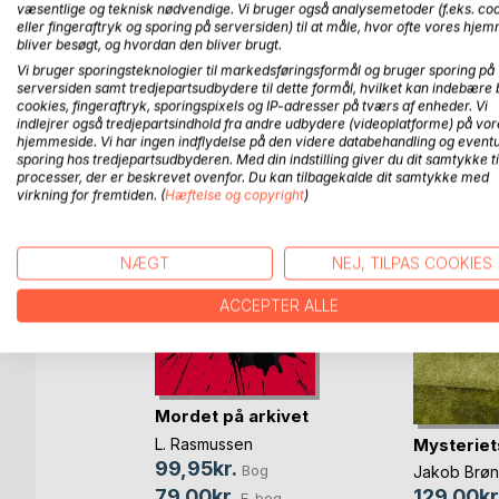
Dette er bare nogle digte, jeg lige har samlet hurtigt,
væsentlige og teknisk nødvendige. Vi bruger også analysemetoder (f.eks. co
eller fingeraftryk og sporing på serversiden) til at måle, hvor ofte vores hje
bliver besøgt, og hvordan den bliver brugt.
Vi bruger sporingsteknologier til markedsføringsformål og bruger sporing på
serversiden samt tredjepartsudbydere til dette formål, hvilket kan indebære 
FLERE TITLER HOS
Bo
cookies, fingeraftryk, sporingspixels og IP-adresser på tværs af enheder. Vi
indlejrer også tredjepartsindhold fra andre udbydere (videoplatforme) på vor
hjemmeside. Vi har ingen indflydelse på den videre databehandling og eventu
sporing hos tredjepartsudbyderen. Med din indstilling giver du dit samtykke ti
processer, der er beskrevet ovenfor. Du kan tilbagekalde dit samtykke med
virkning for fremtiden. (
Hæftelse og copyright
)
NÆGT
NEJ, TILPAS COOKIES
ACCEPTER ALLE
Mordet på arkivet
g
L. Rasmussen
Mysteriet
d
99,95kr.
Bog
og
Jakob Brø
79,00kr.
129,00kr
E-bog
bog