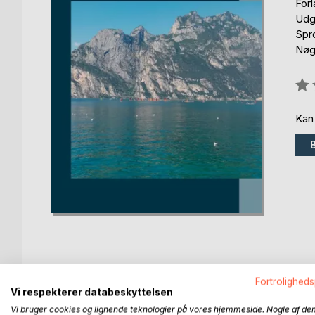
For
Udg
Spr
Nøgl
Anm
0%
Kan
Fortroligheds
BESKRIVELSE
FORFATTER
PRESSEN 
Vi respekterer databeskyttelsen
Vi bruger cookies og lignende teknologier på vores hjemmeside. Nogle af de