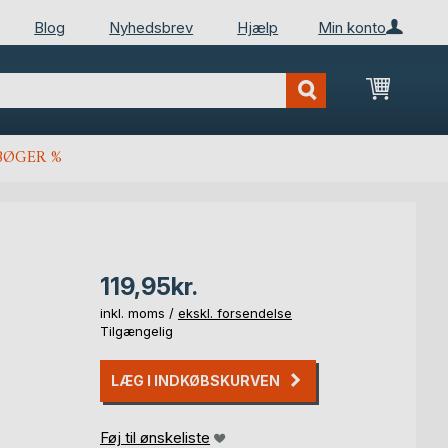
Blog
Nyhedsbrev
Hjælp
Min konto
Min ind
BØGER %
119,95kr.
inkl. moms /
ekskl. forsendelse
Tilgængelig
LÆG I INDKØBSKURVEN
Føj til ønskeliste