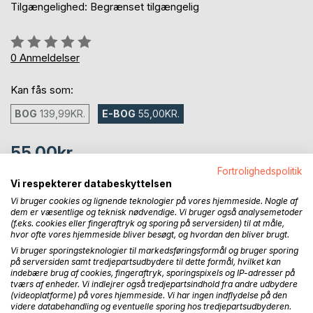
Tilgængelighed: Begrænset tilgængelig
Anmeldelse::
0%
0
Anmeldelser
Kan fås som:
BOG
139,99KR.
E-BOG
55,00KR.
55,00kr.
Fortrolighedspolitik
inkl. moms
Vi respekterer databeskyttelsen
Tilgængelig som download
Vi bruger cookies og lignende teknologier på vores hjemmeside. Nogle af
dem er væsentlige og teknisk nødvendige. Vi bruger også analysemetoder
(f.eks. cookies eller fingeraftryk og sporing på serversiden) til at måle,
LÆG I INDKØBSKURVEN
hvor ofte vores hjemmeside bliver besøgt, og hvordan den bliver brugt.
Vi bruger sporingsteknologier til markedsføringsformål og bruger sporing
på serversiden samt tredjepartsudbydere til dette formål, hvilket kan
Føj til ønskeliste
indebære brug af cookies, fingeraftryk, sporingspixels og IP-adresser på
tværs af enheder. Vi indlejrer også tredjepartsindhold fra andre udbydere
Anmeld titel
(videoplatforme) på vores hjemmeside. Vi har ingen indflydelse på den
videre databehandling og eventuelle sporing hos tredjepartsudbyderen.