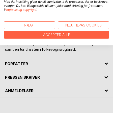
Med din indstilling giver du dit samtykke til de processer, der er beskrevet
ovenfor. Du kan tilbagekalde dit samtykke med virkning for fremtiden.
(
Hæftelse og copyright
)
NÆGT
NEJ, TILPAS COOKIES
BESKRIVELSE
ACCEPTER ALLE
Spændende ungdomsrejser i Europa på knallert og i tog
samt en tur til østen i folkevognsrugbrød.
FORFATTER
PRESSEN SKRIVER
ANMELDELSER