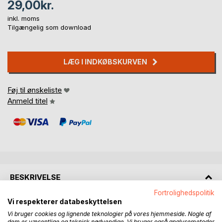
29,00kr.
inkl. moms
Tilgængelig som download
LÆG I INDKØBSKURVEN
Føj til ønskeliste
Anmeld titel
BESKRIVELSE
Fortrolighedspolitik
Vi respekterer databeskyttelsen
Min mor har fået Levy Body Demens. Derfor lavede vi
Vi bruger cookies og lignende teknologier på vores hjemmeside. Nogle af
nogle samtaler, som vi optog på bånd.
dem er væsentlige og teknisk nødvendige. Vi bruger også analysemetoder