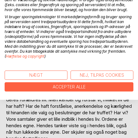
Det var mit ønske, at mor skulle fortælle frit fra leveren om
(f.eks. cookies eller fingeraftryk og sporing på serversiden) til at måle,
sit almindelige liv. Jeg skulle lytte og være til stede. Hvis
hvor ofte vores hjemmeside bliver besøgt, og hvordan den bliver brugt.
jeg så anede, at mor ville åbne skodderne for sine indre
Vi bruger sporingsteknologier til markedsføringsformål og bruger sporing
tanker, håbede jeg, at min fortrolige tilstedeværelse og
på serversiden samt tredjepartsudbydere til dette formål, hvilket kan
indebære brug af cookies, fingeraftryk, sporingspixels og IP-adresser på
enkelte spørgsmål kunne inspirere hende til at løsne helt
tværs af enheder. Vi indlejrer også tredjepartsindhold fra andre udbydere
op. Det var mit inderste ønske.
(videoplatforme) på vores hjemmeside. Vi har ingen indflydelse på den
Ulykkelig skænderier, selvmordsforsøg, min bror Peters
videre databehandling og eventuelle sporing hos tredjepartsudbyderen.
Med din indstilling giver du dit samtykke til de processer, der er beskrevet
selvmord. Tiden efter fars død. Hendes søgen efter et nyt
ovenfor. Du kan tilbagekalde dit samtykke med virkning for fremtiden.
liv, en ny kæreste og senere ny mand. Hvorfor var vi ikke
(
Hæftelse og copyright
)
mere for hinanden i familien? Skyld, ansvar. Ingen
næstekærlighed. Hvorfor blev hendes liv, som det blev?
En regndråbe kan falde på en frodig mark og give næring til
NÆGT
NEJ, TILPAS COOKIES
nyt liv, eller den kan falde på en kold sten. Mors dråbe har
givet os et dejligt liv på godt og ondt. Der er ingen tvivl om,
ACCEPTER ALLE
at vi er mærket af det liv, vores forældre har haft. Og de af
deres forældres liv. Men kender og forstår vi, hvilket liv de
har haft? Har de haft forståelse, anerkendelse og kærlighed
til hinanden ide valg og beslutninger de har truffet? Har vi?
Vore samtaler giver et lille indblik i hendes liv. Ordene er
hendes egne. Hendes tanker viste sig i hendes blik, også
når hun lukkede sine øjne. Der skjuler sig også noget bag