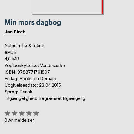
Min mors dagbog
Jan Birch
Natur, miljø & teknik
ePUB
4,0 MB
Kopibeskyttelse: Vandmærke
ISBN: 9788771701807
Forlag: Books on Demand
Udgivelsesdato: 23.04.2015
Sprog: Dansk
Tilgængelighed: Begrænset tilgængelig
Anmeldelse::
0%
0
Anmeldelser