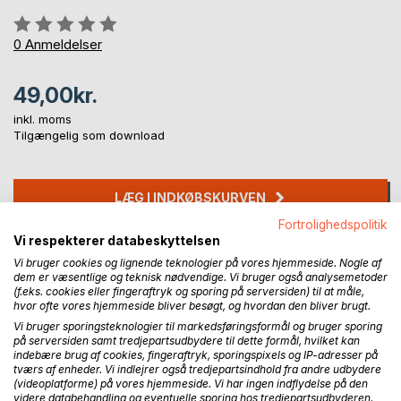
Anmeldelse::
0%
0
Anmeldelser
49,00kr.
inkl. moms
Tilgængelig som download
LÆG I INDKØBSKURVEN
Fortrolighedspolitik
Vi respekterer databeskyttelsen
Føj til ønskeliste
Vi bruger cookies og lignende teknologier på vores hjemmeside. Nogle af
Anmeld titel
dem er væsentlige og teknisk nødvendige. Vi bruger også analysemetoder
(f.eks. cookies eller fingeraftryk og sporing på serversiden) til at måle,
hvor ofte vores hjemmeside bliver besøgt, og hvordan den bliver brugt.
Vi bruger sporingsteknologier til markedsføringsformål og bruger sporing
på serversiden samt tredjepartsudbydere til dette formål, hvilket kan
indebære brug af cookies, fingeraftryk, sporingspixels og IP-adresser på
tværs af enheder. Vi indlejrer også tredjepartsindhold fra andre udbydere
(videoplatforme) på vores hjemmeside. Vi har ingen indflydelse på den
videre databehandling og eventuelle sporing hos tredjepartsudbyderen.