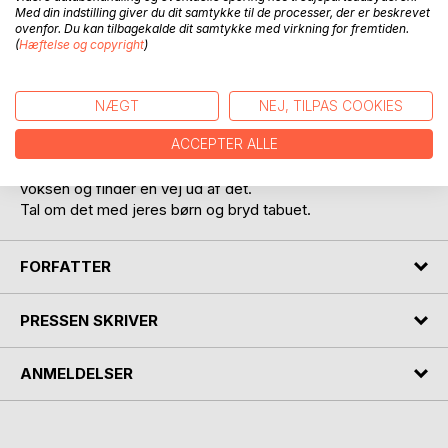
BESKRIVELSE
Med din indstilling giver du dit samtykke til de processer, der er beskrevet
ovenfor. Du kan tilbagekalde dit samtykke med virkning for fremtiden.
(
Hæftelse og copyright
)
Når voksne drikker alt for meget alkohol.
Samtalebog for børn og voksne.
Bogen handler om Asbjørn som barn og om hvordan han
NÆGT
NEJ, TILPAS COOKIES
beskytter sig selv i en usynlig dragt for at undgå råb og
ACCEPTER ALLE
skænderier.
Den handler også om at han selv bliver misbruger som
voksen og finder en vej ud af det.
Tal om det med jeres børn og bryd tabuet.
FORFATTER
PRESSEN SKRIVER
ANMELDELSER