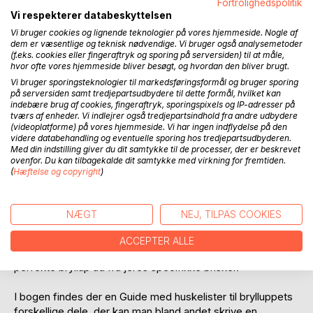
Fortrolighedspolitik
Vi respekterer databeskyttelsen
Vi bruger cookies og lignende teknologier på vores hjemmeside. Nogle af
dem er væsentlige og teknisk nødvendige. Vi bruger også analysemetoder
(f.eks. cookies eller fingeraftryk og sporing på serversiden) til at måle,
BESKRIVELSE
hvor ofte vores hjemmeside bliver besøgt, og hvordan den bliver brugt.
Vi bruger sporingsteknologier til markedsføringsformål og bruger sporing
på serversiden samt tredjepartsudbydere til dette formål, hvilket kan
indebære brug af cookies, fingeraftryk, sporingspixels og IP-adresser på
Sådan blir jeres drømme bryllup til virkelighed!
tværs af enheder. Vi indlejrer også tredjepartsindhold fra andre udbydere
(videoplatforme) på vores hjemmeside. Vi har ingen indflydelse på den
At fejre bryllup er et af jeres livs største begivenheder, så
videre databehandling og eventuelle sporing hos tredjepartsudbyderen.
drømme brylluppet skal selvfølgelig være helt perfekt.
Med din indstilling giver du dit samtykke til de processer, der er beskrevet
ovenfor. Du kan tilbagekalde dit samtykke med virkning for fremtiden.
(
Hæftelse og copyright
)
I denne bog får I inspiration og ideér til hvordan i kan
forberede den store dag, så I undgår at ligge søvnløse om
natten og bekymre jer om alle detaljerne.
NÆGT
NEJ, TILPAS COOKIES
Bogen fokuserer på at give jer en god start til
ACCEPTER ALLE
planlægningen af den store dag, som vil resultere i det
perfekte bryllup ud fra jeres specifikke ønsker.
I bogen findes der en Guide med huskelister til brylluppets
forskellige dele, der kan man bland andet skrive en