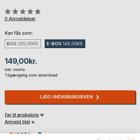
Anmeldelse::
0%
0
Anmeldelser
Kan fås som:
BOG
299,95KR.
E-BOG
149,00KR.
149,00kr.
inkl. moms
Tilgængelig som download
LÆG I INDKØBSKURVEN
Føj til ønskeliste
Anmeld titel