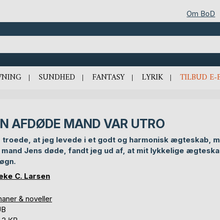
Om BoD
VNING
SUNDHED
FANTASY
LYRIK
TILBUD E-
IN AFDØDE MAND VAR UTRO
 troede, at jeg levede i et godt og harmonisk ægteskab, 
 mand Jens døde, fandt jeg ud af, at mit lykkelige ægteska
løgn.
eke C. Larsen
aner & noveller
UB