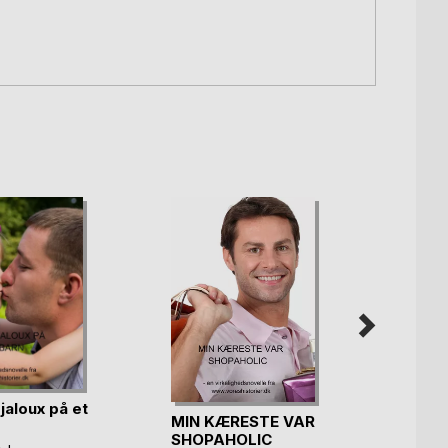
jaloux på et
MIN KÆRESTE VAR
Drøm
SHOPAHOLIC
søste