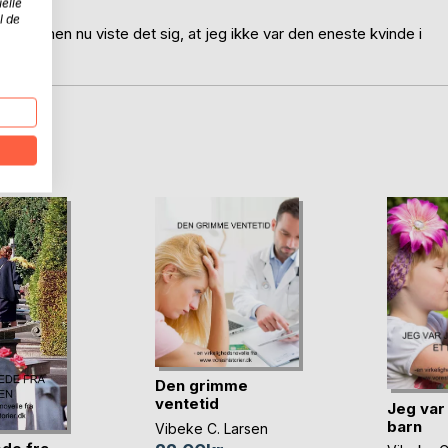
elle
l de
eskab, men nu viste det sig, at jeg ikke var den eneste kvinde i
D
Den grimme
ventetid
Jeg var 
barn
Vibeke C. Larsen