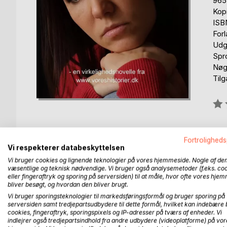
965
Kop
ISB
For
Udg
Spr
Nøg
Til
Anm
0%
Fortroligheds
Vi respekterer databeskyttelsen
BESKRIVELSE
FORFATTER
PRESSEN 
Vi bruger cookies og lignende teknologier på vores hjemmeside. Nogle af de
væsentlige og teknisk nødvendige. Vi bruger også analysemetoder (f.eks. co
eller fingeraftryk og sporing på serversiden) til at måle, hvor ofte vores hje
Jens og jeg havde været sammen i tyve år, da han 
bliver besøgt, og hvordan den bliver brugt.
mistet min mand og bedste ven og var i stor sorg 
Vi bruger sporingsteknologier til markedsføringsformål og bruger sporing på
serversiden samt tredjepartsudbydere til dette formål, hvilket kan indebære 
Chokket blev ikke mindre, da jeg begyndte at rydd
cookies, fingeraftryk, sporingspixels og IP-adresser på tværs af enheder. Vi
indlejrer også tredjepartsindhold fra andre udbydere (videoplatforme) på vor
helt andet liv ved siden af, det han havde samme