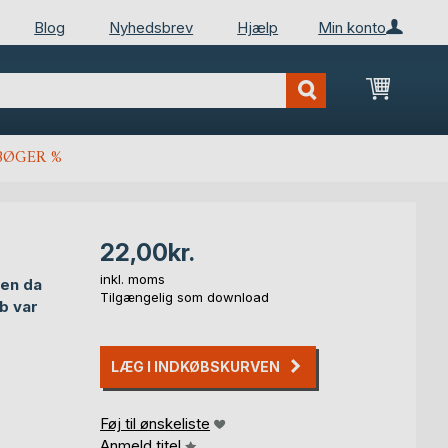
Blog
Nyhedsbrev
Hjælp
Min konto
Min ind
BØGER %
22,00kr.
inkl. moms
men da
Tilgængelig som download
b var
LÆG I INDKØBSKURVEN
Føj til ønskeliste
Anmeld titel