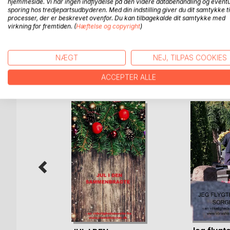
hjemmeside. Vi har ingen indflydelse på den videre databehandling og eventu
sporing hos tredjepartsudbyderen. Med din indstilling giver du dit samtykke ti
Jeg havde naivt troet, at vi havde et lykkeligt ægt
processer, der er beskrevet ovenfor. Du kan tilbagekalde dit samtykke med
virkning for fremtiden. (
Hæftelse og copyright
)
Jens’ liv…
NÆGT
NEJ, TILPAS COOKIES
FLERE TITLER HOS
Bo
ACCEPTER ALLE
en
 Raunslund