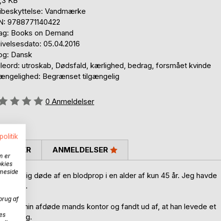
,3 KB
ibeskyttelse: Vandmærke
N: 9788771140422
lag: Books on Demand
ivelsesdato: 05.04.2016
og: Dansk
leord: utroskab, Dødsfald, kærlighed, bedrag, forsmået kvinde
gængelighed: Begrænset tilgængelig
eldelse::
0
Anmeldelser
politik
SKRIVER
ANMELDELSER
m er
okies
mmeside
pludselig døde af en blodprop i en alder af kun 45 år. Jeg havde
og chok.
brug af
e op i min afdøde mands kontor og fandt ud af, at han levede et
es
n med mig.