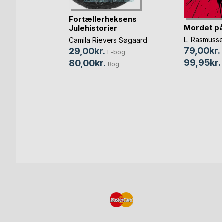
Fortællerheksens
Mordet på
Julehistorier
L. Rasmuss
ke
Camila Rievers Søgaard
79,00kr.
29,00kr.
E-bog
99,95kr.
80,00kr.
Bog
bog
Bog