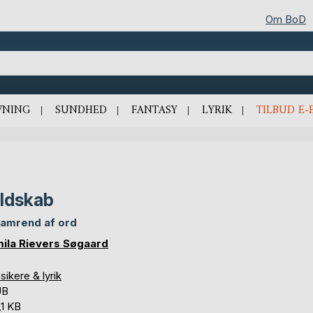
Om BoD
VNING
SUNDHED
FANTASY
LYRIK
TILBUD E-
ldskab
samrend af ord
ila Rievers Søgaard
sikere & lyrik
UB
,1 KB