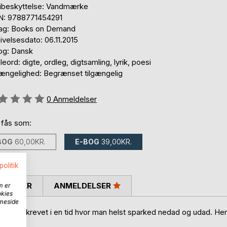
ibeskyttelse: Vandmærke
N: 9788771454291
lag: Books on Demand
velsesdato: 06.11.2015
og: Dansk
eord: digte, ordleg, digtsamling, lyrik, poesi
gængelighed: Begrænset tilgængelig
eldelse::
0
Anmeldelser
 fås som:
BOG
60,00KR.
E-BOG
39,00KR.
politik
SKRIVER
ANMELDELSER
m er
okies
mmeside
igte. Skrevet i en tid hvor man helst sparked nedad og udad. Her