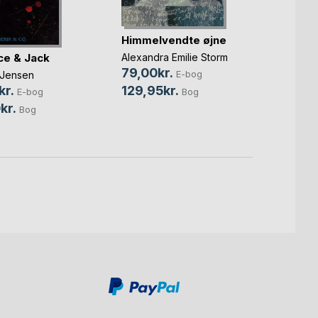
Himmelvendte øjne
Søg o
e & Jack
Alexandra Emilie Storm
Gitte F
Lone R
79,00kr.
E-bog
 Jensen
109,
129,95kr.
kr.
Bog
E-bog
199,
kr.
Bog