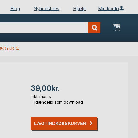
Blog
Nyhedsbrev
Hjælp
Min konto
Min ind
BØGER %
39,00kr.
inkl. moms
Tilgængelig som download
LÆG I INDKØBSKURVEN