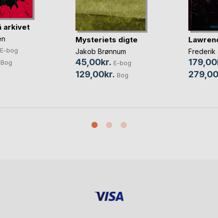
 arkivet
en
Mysteriets digte
Lawrenc
E-bog
Jakob Brønnum
Frederik
45,00kr.
179,00
Bog
E-bog
129,00kr.
279,00
Bog