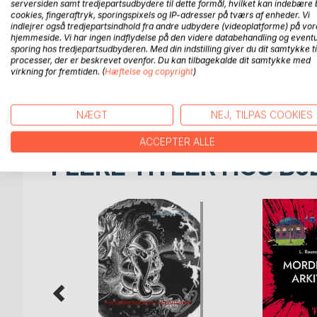
serversiden samt tredjepartsudbydere til dette formål, hvilket kan indebære 
cookies, fingeraftryk, sporingspixels og IP-adresser på tværs af enheder. Vi
Digtene berør blandt andet knuste hjerter, bitterfr
indlejrer også tredjepartsindhold fra andre udbydere (videoplatforme) på vor
hjemmeside. Vi har ingen indflydelse på den videre databehandling og eventu
samt Spørge Jørgens tanker som voksen:
sporing hos tredjepartsudbyderen. Med din indstilling giver du dit samtykke ti
processer, der er beskrevet ovenfor. Du kan tilbagekalde dit samtykke med
Hvor få tanker skal man tænke for at kaldes tanke
virkning for fremtiden. (
Hæftelse og copyright
)
Skal man være u-rytmisk for at være taktløs?
Hvordan lugter det bageri, som ingen kan li lugten 
NÆGT
NEJ, TILPAS COOKIES
ACCEPTER ALLE
FLERE TITLER HOS
Bo