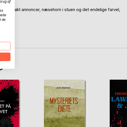
brug af
uer, kontakt annoncer, næsehorn i stuen og det endelige farvel,
es
elle
l de
løs?
i?
D