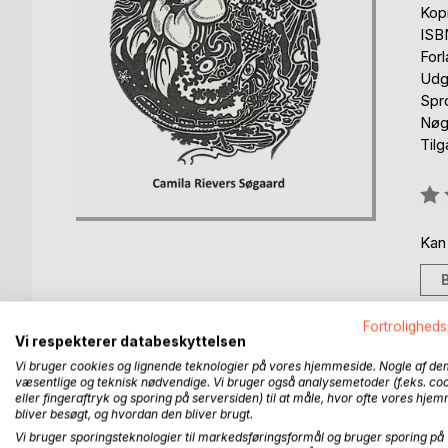
Kop
ISB
For
Udgi
Spr
Nøgl
Til
Anm
0%
Kan
Fortroligheds
Vi respekterer databeskyttelsen
BESKRIVELSE
FORFATTER
PRESSEN 
Vi bruger cookies og lignende teknologier på vores hjemmeside. Nogle af de
væsentlige og teknisk nødvendige. Vi bruger også analysemetoder (f.eks. co
eller fingeraftryk og sporing på serversiden) til at måle, hvor ofte vores hje
bliver besøgt, og hvordan den bliver brugt.
"Mildskab" er en samling underfundige og skæve d
Vi bruger sporingsteknologier til markedsføringsformål og bruger sporing på
sparkes mildt indad og opad.