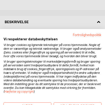
BESKRIVELSE
Fortrolighedspolitik
Midnatssnack.
Vi respekterer databeskyttelsen
Fortællingen om Casper - en ung dreng, der bor sammen
med sin mor, far og lillbror i den lille landsby Lynet. Casper
Vi bruger cookies og lignende teknologier på vores hjemmeside. Nogle af
dem er væsentlige og teknisk nødvendige. Vi bruger også analysemetoder
er ikke som de andre drenge i byen. De drømmer om at
(f.eks. cookies eller fingeraftryk og sporing på serversiden) til at måle,
spille professionel fodbold, alt i mens han drømmer om
hvor ofte vores hjemmeside bliver besøgt, og hvordan den bliver brugt.
gryder og pander. Han elsker at lave mad - trods farens
Vi bruger sporingsteknologier til markedsføringsformål og bruger sporing
kraftigste modstand.
på serversiden samt tredjepartsudbydere til dette formål, hvilket kan
indebære brug af cookies, fingeraftryk, sporingspixels og IP-adresser på
tværs af enheder. Vi indlejrer også tredjepartsindhold fra andre udbydere
Da familien arver penge efter farfarens død, beslutter
(videoplatforme) på vores hjemmeside. Vi har ingen indflydelse på den
Casper sig for at følge sin store drøm: at arrangere en
videre databehandling og eventuelle sporing hos tredjepartsudbyderen.
Med din indstilling giver du dit samtykke til de processer, der er beskrevet
eksklusiv fire-retters middag for udvalgte i byen. Og så får
ovenfor. Du kan tilbagekalde dit samtykke med virkning for fremtiden.
faren øjnene op for, hvor dygtig hans søn i virkeligheden er.
(
Hæftelse og copyright
)
En sand mesterkok! Trods sin meget unge alder.
Midnatssnack er tredje bog fra Kasper Blak, som denne