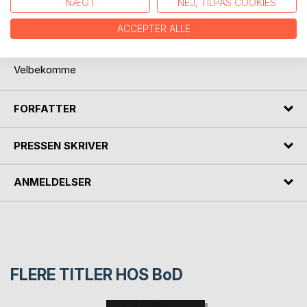
NÆGT
NEJ, TILPAS COOKIES
gang bevæger sig ind i det gastronomiske univers. Fyldt
med mad, der vil få læseren til at blive lækker sulten efter
ACCEPTER ALLE
bogen er læst færdig.
Velbekomme
FORFATTER
PRESSEN SKRIVER
ANMELDELSER
FLERE TITLER HOS
BoD