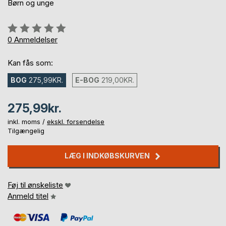
Børn og unge
Anmeldelse::
0%
0
Anmeldelser
Kan fås som:
BOG
275,99KR.
E-BOG
219,00KR.
275,99kr.
inkl. moms /
ekskl. forsendelse
Tilgængelig
LÆG I INDKØBSKURVEN
Føj til ønskeliste
Anmeld titel