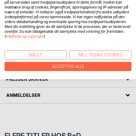
på serversiden samt tredjepartsudbydere til dette formål, hvilket kan
indebære brug af cookies, fingeraftryk, sporingspixels og IP-adresser på
tværs af enheder. Vi indlejrer også tredjepartsindhold fra andre udbydere
2 rigt illustrerede bøger om flora og fauna på øen Mauritius i
(videoplatforme) på vores hjemmeside. Vi har ingen indflydelse på den
Det indiske Ocean. Øen husede tilbage i det 16. århundrede
videre databehandling og eventuelle sporing hos tredjepartsudbyderen.
den nok så berømte dodo, (dronte), der menes uddød i
Med din indstilling giver du dit samtykke til de processer, der er beskrevet
ovenfor. Du kan tilbagekalde dit samtykke med virkning for fremtiden.
1688. Ligesom dronten er det gennem årene gået mange
(
Hæftelse og copyright
)
andre arter og i dag er flere endemiske arter stærkt
udrydningstruede.
NÆGT
NEJ, TILPAS COOKIES
FORFATTER
ACCEPTER ALLE
PRESSEN SKRIVER
ANMELDELSER