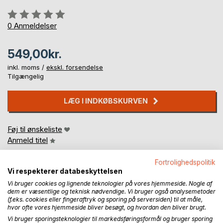
Anmeldelse::
0%
0
Anmeldelser
549,00kr.
inkl. moms /
ekskl. forsendelse
Tilgængelig
LÆG I INDKØBSKURVEN
Føj til ønskeliste
Anmeld titel
Fortrolighedspolitik
Vi respekterer databeskyttelsen
Vi bruger cookies og lignende teknologier på vores hjemmeside. Nogle af
dem er væsentlige og teknisk nødvendige. Vi bruger også analysemetoder
(f.eks. cookies eller fingeraftryk og sporing på serversiden) til at måle,
hvor ofte vores hjemmeside bliver besøgt, og hvordan den bliver brugt.
BESKRIVELSE
Vi bruger sporingsteknologier til markedsføringsformål og bruger sporing