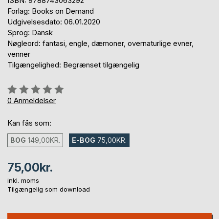
ISBN: 9788743063292
Forlag: Books on Demand
Udgivelsesdato: 06.01.2020
Sprog: Dansk
Nøgleord: fantasi, engle, dæmoner, overnaturlige evner,
venner
Tilgængelighed: Begrænset tilgængelig
Anmeldelse::
0%
0
Anmeldelser
Kan fås som:
BOG
149,00KR.
E-BOG
75,00KR.
75,00kr.
inkl. moms
Tilgængelig som download