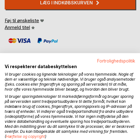
LÆG I INDKØBSKURVEN
Føj til ønskeliste
Anmeld titel
Fortrolighedspolitik
Vi respekterer databeskyttelsen
Vi bruger cookies og lignende teknologier på vores hjemmeside. Nogle af
BESKRIVELSE
dem er væsentlige og teknisk nødvendige. Vi bruger også analysemetoder
(f.eks. cookies eller fingeraftryk og sporing på serversiden) til at måle,
hvor ofte vores hjemmeside bliver besøgt, og hvordan den bliver brugt.
Emma var bange for, hvad der ville ske hendes mor, og
Vi bruger sporingsteknologier til markedsføringsformål og bruger sporing
samtidig forstod hun ingenting. Hvordan kunne de dog tale
på serversiden samt tredjepartsudbydere til dette formål, hvilket kan
med hendes mor gennem fjernsynet?
indebære brug af cookies, fingeraftryk, sporingspixels og IP-adresser på
tværs af enheder. Vi indlejrer også tredjepartsindhold fra andre udbydere
Maria rejste sig meget bestemt. Hun kunne mærke, at
(videoplatforme) på vores hjemmeside. Vi har ingen indflydelse på den
noget indeni hende, var anderledes. Hendes krop
videre databehandling og eventuelle sporing hos tredjepartsudbyderen.
summede af energi, og hun vidste ikke hvad det var, men
Med din indstilling giver du dit samtykke til de processer, der er beskrevet
ovenfor. Du kan tilbagekalde dit samtykke med virkning for fremtiden.
hun havde en fornemmelse af, hvad hun skulle gøre.
(
Hæftelse og copyright
)
"Emma kom - tag min hånd." sagde hun. Emma tog Maria i