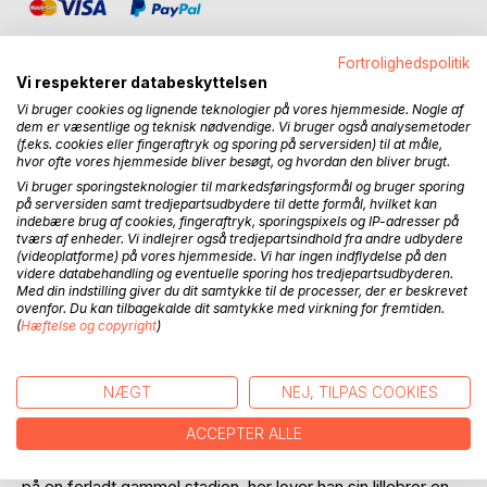
Fortrolighedspolitik
Vi respekterer databeskyttelsen
Vi bruger cookies og lignende teknologier på vores hjemmeside. Nogle af
BESKRIVELSE
dem er væsentlige og teknisk nødvendige. Vi bruger også analysemetoder
(f.eks. cookies eller fingeraftryk og sporing på serversiden) til at måle,
hvor ofte vores hjemmeside bliver besøgt, og hvordan den bliver brugt.
Vi bruger sporingsteknologier til markedsføringsformål og bruger sporing
Værsgo, drenge og piger - snør fodboldstøvlerne og
på serversiden samt tredjepartsudbydere til dette formål, hvilket kan
benskinnerne. Her begynder en ægte fodboldfortælling.
indebære brug af cookies, fingeraftryk, sporingspixels og IP-adresser på
tværs af enheder. Vi indlejrer også tredjepartsindhold fra andre udbydere
(videoplatforme) på vores hjemmeside. Vi har ingen indflydelse på den
Marcelo er 13 år gammel. Han bor med sine danske
videre databehandling og eventuelle sporing hos tredjepartsudbyderen.
forældre og storebror i Portugal.
Med din indstilling giver du dit samtykke til de processer, der er beskrevet
For Marcelo findes kun én ting i livet: Fodbold - og kun
ovenfor. Du kan tilbagekalde dit samtykke med virkning for fremtiden.
fodbold. Bolden ved hans fødder er hans fristed, hans håb
(
Hæftelse og copyright
)
- hans fremtid. Men i skolen og blandt vennerne bliver hans
drøm latterliggjort. Ingen tror på, at fodbold kan føre til
NÆGT
NEJ, TILPAS COOKIES
noget stort.
Bortset fra én:
ACCEPTER ALLE
Storebror Pedro. I alt hemmelighed træner han Marcelo op
på en forladt gammel stadion, her lover han sin lillebror en