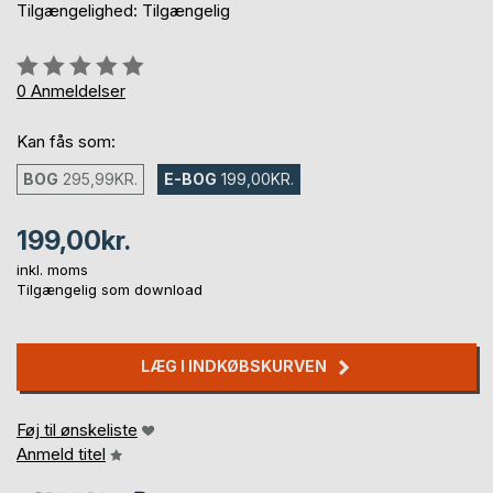
Tilgængelighed: Tilgængelig
Anmeldelse::
0%
0
Anmeldelser
Kan fås som:
BOG
295,99KR.
E-BOG
199,00KR.
199,00kr.
inkl. moms
Tilgængelig som download
LÆG I INDKØBSKURVEN
Føj til ønskeliste
Anmeld titel