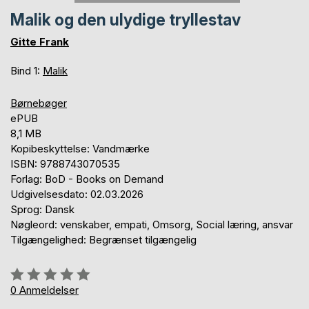
Malik og den ulydige tryllestav
Gitte Frank
Bind 1:
Malik
Børnebøger
ePUB
8,1 MB
Kopibeskyttelse: Vandmærke
ISBN: 9788743070535
Forlag: BoD - Books on Demand
Udgivelsesdato: 02.03.2026
Sprog: Dansk
Nøgleord: venskaber, empati, Omsorg, Social læring, ansvar
Tilgængelighed: Begrænset tilgængelig
Anmeldelse::
0%
0
Anmeldelser