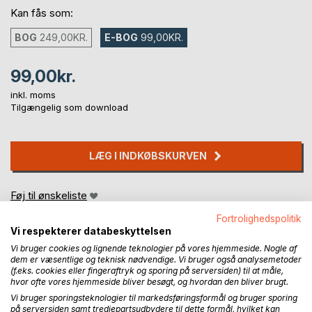
Kan fås som:
BOG
249,00KR.
E-BOG
99,00KR.
99,00kr.
inkl. moms
Tilgængelig som download
LÆG I INDKØBSKURVEN
Føj til ønskeliste
Anmeld titel
Fortrolighedspolitik
Vi respekterer databeskyttelsen
Vi bruger cookies og lignende teknologier på vores hjemmeside. Nogle af
dem er væsentlige og teknisk nødvendige. Vi bruger også analysemetoder
(f.eks. cookies eller fingeraftryk og sporing på serversiden) til at måle,
hvor ofte vores hjemmeside bliver besøgt, og hvordan den bliver brugt.
Vi bruger sporingsteknologier til markedsføringsformål og bruger sporing
på serversiden samt tredjepartsudbydere til dette formål, hvilket kan