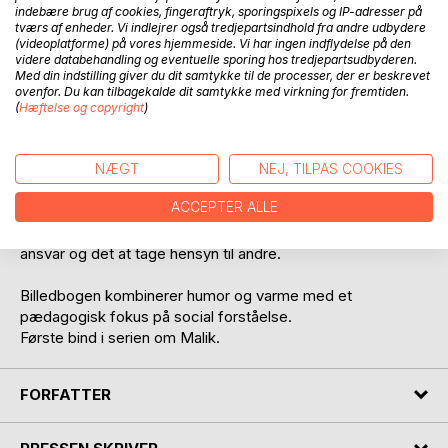
BESKRIVELSE
indebære brug af cookies, fingeraftryk, sporingspixels og IP-adresser på
tværs af enheder. Vi indlejrer også tredjepartsindhold fra andre udbydere
(videoplatforme) på vores hjemmeside. Vi har ingen indflydelse på den
videre databehandling og eventuelle sporing hos tredjepartsudbyderen.
Malik fylder 5 år og får en tryllestav i fødselsdagsgave. Han
Med din indstilling giver du dit samtykke til de processer, der er beskrevet
glæder sig til at bruge den, men opdager hurtigt, at staven
ovenfor. Du kan tilbagekalde dit samtykke med virkning for fremtiden.
ikke virker, som han forventer.
(
Hæftelse og copyright
)
Gennem sine oplevelser lærer Malik, at magi ikke handler
om at få sine egne ønsker opfyldt, men om at vise omsorg
NÆGT
NEJ, TILPAS COOKIES
og hjælpe andre.
ACCEPTER ALLE
Historien sætter ord på følelser, empati og relationer i
børnehøjde og giver anledning til samtaler om venskab,
ansvar og det at tage hensyn til andre.
Billedbogen kombinerer humor og varme med et
pædagogisk fokus på social forståelse.
Første bind i serien om Malik.
FORFATTER