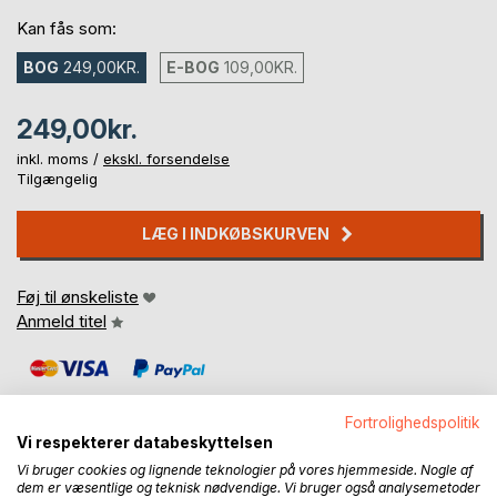
Kan fås som:
BOG
249,00KR.
E-BOG
109,00KR.
249,00kr.
inkl. moms /
ekskl. forsendelse
Tilgængelig
LÆG I INDKØBSKURVEN
Føj til ønskeliste
Anmeld titel
Fortrolighedspolitik
Vi respekterer databeskyttelsen
Vi bruger cookies og lignende teknologier på vores hjemmeside. Nogle af
dem er væsentlige og teknisk nødvendige. Vi bruger også analysemetoder
BESKRIVELSE