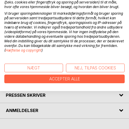
(f.eks. cookies eller fingeraftryk og sporing på serversiden) til at måle,
hvor ofte vores hjemmeside bliver besøgt, og hvordan den bliver brugt.
Vi bruger sporingsteknologier til markedsføringsformål og bruger sporing
Vi kender så lidt til vores forfædre, at det til tider kan være
på serversiden samt tredjepartsudbydere til dette formål, hvilket kan
vanskeligt at opfatte dem som personer der engang
indebære brug af cookies, fingeraftryk, sporingspixels og IP-adresser på
levede. Hvem var de? Og hvordan levede de? Var de
tværs af enheder. Vi indlejrer også tredjepartsindhold fra andre udbydere
(videoplatforme) på vores hjemmeside. Vi har ingen indflydelse på den
berømte, eller bare ganske almindelige mennesker som du
videre databehandling og eventuelle sporing hos tredjepartsudbyderen.
og jeg?
Med din indstilling giver du dit samtykke til de processer, der er beskrevet
Med lidt magi, faktuelle oplysninger om tid og sted, samt
ovenfor. Du kan tilbagekalde dit samtykke med virkning for fremtiden.
(
Hæftelse og copyright
)
min fortolkning af spændende personer fra en fjern fortid,
rejser min yngste søn Magnus Rex tilbage i tiden, for at
besøge sine fjerne slægtninge.
NÆGT
NEJ, TILPAS COOKIES
ACCEPTER ALLE
FORFATTER
PRESSEN SKRIVER
ANMELDELSER