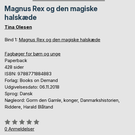
Magnus Rex og den magiske
halskæde
Tina Olesen
Bind 1:
Magnus Rex og den magiske halskæde
Fagbøger for børn og unge
Paperback
428 sider
ISBN: 9788771884883
Forlag: Books on Demand
Udgivelsesdato: 06.11.2018
Sprog: Dansk
Nøgleord: Gorm den Gamle, konger, Danmarkshistorien,
Riddere, Harald Blåtand
Anmeldelse::
0%
0
Anmeldelser