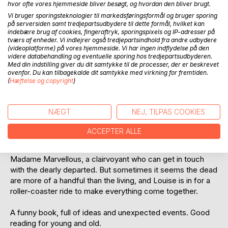
hvor ofte vores hjemmeside bliver besøgt, og hvordan den bliver brugt.
Vi bruger sporingsteknologier til markedsføringsformål og bruger sporing
på serversiden samt tredjepartsudbydere til dette formål, hvilket kan
indebære brug af cookies, fingeraftryk, sporingspixels og IP-adresser på
tværs af enheder. Vi indlejrer også tredjepartsindhold fra andre udbydere
BESKRIVELSE
(videoplatforme) på vores hjemmeside. Vi har ingen indflydelse på den
videre databehandling og eventuelle sporing hos tredjepartsudbyderen.
Med din indstilling giver du dit samtykke til de processer, der er beskrevet
ovenfor. Du kan tilbagekalde dit samtykke med virkning for fremtiden.
Louise, a young woman in her twenties, is struggling hard
(
Hæftelse og copyright
)
with a multiple broken heart. After having lost her brother in
a train crash, her parents by berievement and her ex-
husband in a car accident, her heart seems unwilling to
NÆGT
NEJ, TILPAS COOKIES
mend. She will have to find a solution to weather the storm,
however, not only for her own sake, but also for the two
ACCEPTER ALLE
delightful boys she has from her first marriage.
So, after careful consideration, she decides to contact
Madame Marvellous, a clairvoyant who can get in touch
with the dearly departed. But sometimes it seems the dead
are more of a handful than the living, and Louise is in for a
roller-coaster ride to make everything come together.
A funny book, full of ideas and unexpected events. Good
reading for young and old.