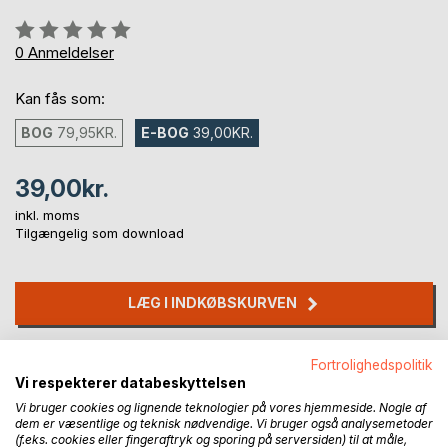
Anmeldelse::
0%
0
Anmeldelser
Kan fås som:
BOG
79,95KR.
E-BOG
39,00KR.
39,00kr.
inkl. moms
Tilgængelig som download
LÆG I INDKØBSKURVEN
Føj til ønskeliste
Fortrolighedspolitik
Anmeld titel
Vi respekterer databeskyttelsen
Vi bruger cookies og lignende teknologier på vores hjemmeside. Nogle af
dem er væsentlige og teknisk nødvendige. Vi bruger også analysemetoder
(f.eks. cookies eller fingeraftryk og sporing på serversiden) til at måle,