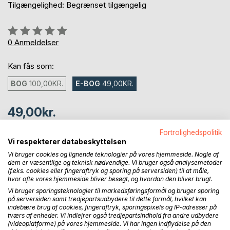
Tilgængelighed: Begrænset tilgængelig
Anmeldelse::
0%
0
Anmeldelser
Kan fås som:
BOG
100,00KR.
E-BOG
49,00KR.
49,00kr.
inkl. moms
Fortrolighedspolitik
Tilgængelig som download
Vi respekterer databeskyttelsen
Vi bruger cookies og lignende teknologier på vores hjemmeside. Nogle af
dem er væsentlige og teknisk nødvendige. Vi bruger også analysemetoder
LÆG I INDKØBSKURVEN
(f.eks. cookies eller fingeraftryk og sporing på serversiden) til at måle,
hvor ofte vores hjemmeside bliver besøgt, og hvordan den bliver brugt.
Vi bruger sporingsteknologier til markedsføringsformål og bruger sporing
på serversiden samt tredjepartsudbydere til dette formål, hvilket kan
Føj til ønskeliste
indebære brug af cookies, fingeraftryk, sporingspixels og IP-adresser på
Anmeld titel
tværs af enheder. Vi indlejrer også tredjepartsindhold fra andre udbydere
(videoplatforme) på vores hjemmeside. Vi har ingen indflydelse på den