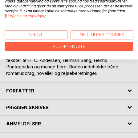
videre databehandling og eventuelle sporing hos tredjepartsudbyderen.
Med din indstilling giver du dit samtykke til de processer, der er beskrevet
ovenfor. Du kan tilbagekalde dit samtykke med virkning for fremtiden.
(
Hæftelse og copyright
)
NÆGT
NEJ, TILPAS COOKIES
BESKRIVELSE
ACCEPTER ALLE
"Lyø mellem hav og himmel" er en antologi med litterære
tekster af H. C. Andersen, Herman Bang, Henrik
Pontoppidan og mange flere. Bogen indeholder både
romanuddrag, noveller og rejseberetninger.
FORFATTER
PRESSEN SKRIVER
ANMELDELSER