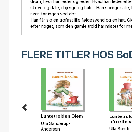
drøm, hvor han leder og leder. Hvad han leder efte
skove og dale, i bjerge og huler. Han spørger alle
svar, for ingen ved det.
Han får sig en trofast lille følgesvend og en hat
efter noget, som den gamle trold har mistet for m
FLERE TITLER HOS
Bo
Luntetrolden Glem
Luntetrol
på rette v
Ulla Sønderup-
Ulla Sønde
Andersen