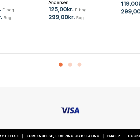
Andersen
119,00k
.
125,00kr.
E-bog
E-bog
299,00
.
299,00kr.
Bog
Bog
KYTTELSE
FORSENDELSE, LEVERING OG BETALING
HJÆLP
COOKI