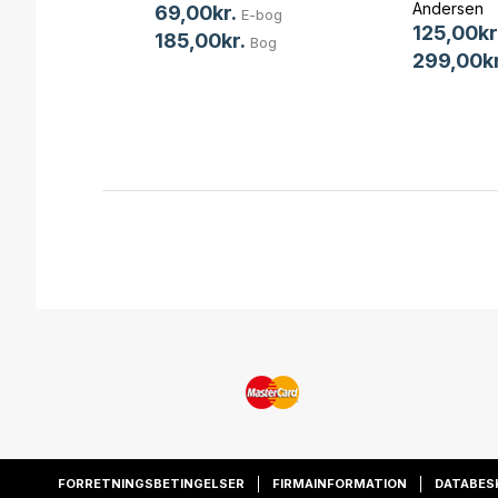
Andersen
69,00kr.
E-bog
125,00kr
uler
185,00kr.
Bog
299,00kr
og
og
FORRETNINGSBETINGELSER
FIRMAINFORMATION
DATABES