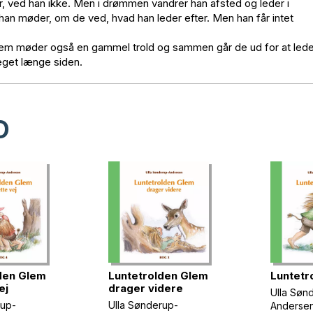
r, ved han ikke. Men i drømmen vandrer han afsted og leder i
, han møder, om de ved, hvad han leder efter. Men han får intet
. Glem møder også en gammel trold og sammen går de ud for at led
eget længe siden.
D
den Glem
Luntetrolden Glem
Luntetr
ej
drager videre
Ulla Søn
rup-
Ulla Sønderup-
Anderse