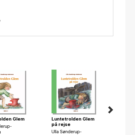
e
Lunte
olden Glem
Luntetrolden Glem
på re
på rejse
derup-
Ulla S
Ulla Sønderup-
n