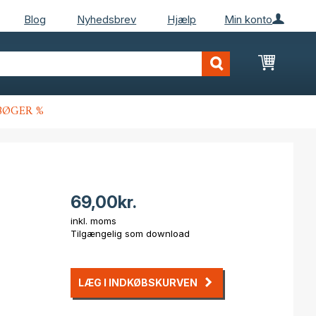
Blog
Nyhedsbrev
Hjælp
Min konto
Min ind
BØGER %
69,00kr.
inkl. moms
Tilgængelig som download
LÆG I INDKØBSKURVEN