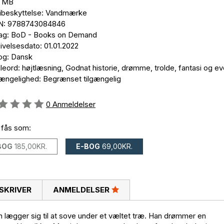
8 MB
ibeskyttelse: Vandmærke
N: 9788743084846
lag: BoD - Books on Demand
ivelsesdato: 01.01.2022
og: Dansk
eord: højtlæsning, Godnat historie, drømme, trolde, fantasi og ev
gængelighed: Begrænset tilgængelig
eldelse::
0
Anmeldelser
 fås som:
BOG
185,00KR.
E-BOG
69,00KR.
SKRIVER
ANMELDELSER
an lægger sig til at sove under et væltet træ. Han drømmer en