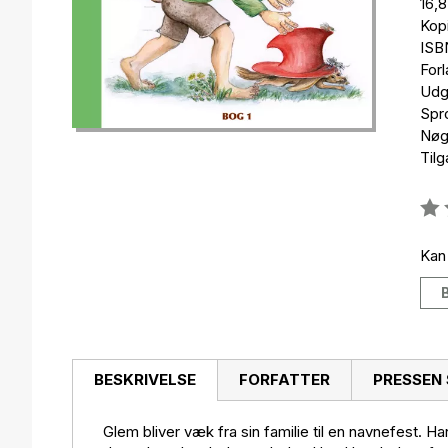
16,
Kop
ISB
For
Udg
Spr
Nøgl
Til
Anm
0%
Kan
BESKRIVELSE
FORFATTER
PRESSEN 
Glem bliver væk fra sin familie til en navnefest. H