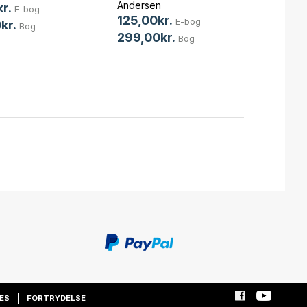
Ander
Andersen
r.
E-bog
69,0
125,00kr.
E-bog
kr.
Bog
185,
299,00kr.
Bog
ES
FORTRYDELSE