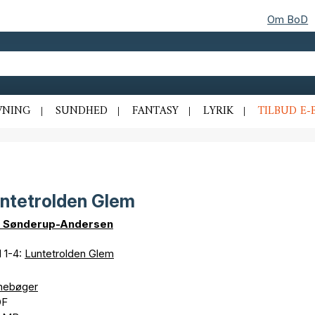
Om BoD
VNING
SUNDHED
FANTASY
LYRIK
TILBUD E-
ntetrolden Glem
a Sønderup-Andersen
 1-4:
Luntetrolden Glem
nebøger
DF