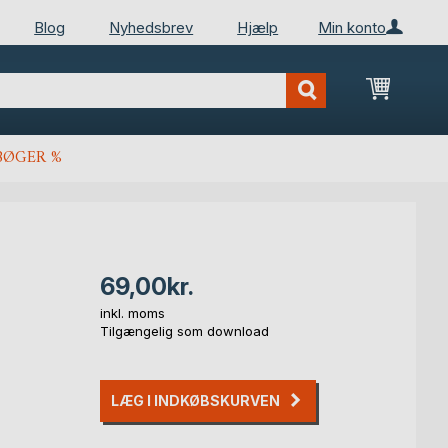
Blog
Nyhedsbrev
Hjælp
Min konto
Min ind
BØGER %
69,00kr.
inkl. moms
Tilgængelig som download
LÆG I INDKØBSKURVEN