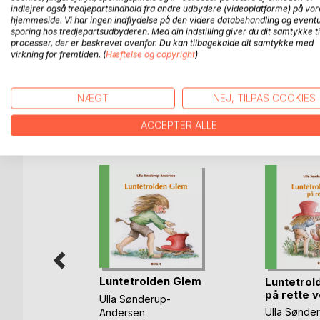
drøm, hvor han leder og leder. Hvad han leder efte
indlejrer også tredjepartsindhold fra andre udbydere (videoplatforme) på vor
skove og dale, i bjerge og huler. Han spørger alle
hjemmeside. Vi har ingen indflydelse på den videre databehandling og eventu
sporing hos tredjepartsudbyderen. Med din indstilling giver du dit samtykke ti
svar, for ingen ved det.
processer, der er beskrevet ovenfor. Du kan tilbagekalde dit samtykke med
Han får sig en trofast lille følgesvend og en hat
virkning for fremtiden. (
Hæftelse og copyright
)
efter noget, som den gamle trold har mistet for m
NÆGT
NEJ, TILPAS COOKIES
FLERE TITLER HOS
Bo
ACCEPTER ALLE
Luntetrolden Glem
Luntetrol
på rette v
Ulla Sønderup-
Ulla Sønde
Andersen