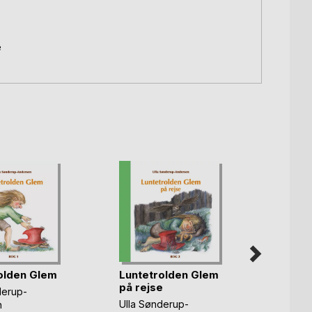
e
Lunte
olden Glem
Luntetrolden Glem
på re
på rejse
derup-
Ulla S
Ulla Sønderup-
n