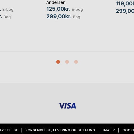
Andersen
119,00k
.
125,00kr.
E-bog
E-bog
299,00
.
299,00kr.
Bog
Bog
KYTTELSE
FORSENDELSE, LEVERING OG BETALING
HJÆLP
COOKI