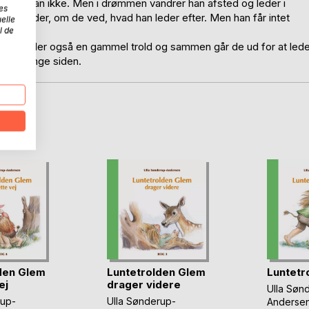
r, ved han ikke. Men i drømmen vandrer han afsted og leder i
es
, han møder, om de ved, hvad han leder efter. Men han får intet
elle
l de
. Glem møder også en gammel trold og sammen går de ud for at led
eget længe siden.
D
den Glem
Luntetrolden Glem
Luntetr
ej
drager videre
Ulla Søn
rup-
Ulla Sønderup-
Anderse