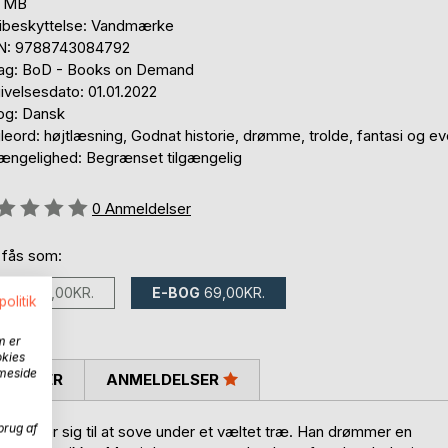
8 MB
ibeskyttelse: Vandmærke
N: 9788743084792
lag: BoD - Books on Demand
ivelsesdato: 01.01.2022
og: Dansk
eord: højtlæsning, Godnat historie, drømme, trolde, fantasi og ev
gængelighed: Begrænset tilgængelig
eldelse::
0
Anmeldelser
 fås som:
BOG
185,00KR.
E-BOG
69,00KR.
politik
m er
okies
mmeside
SKRIVER
ANMELDELSER
brug af
an lægger sig til at sove under et væltet træ. Han drømmer en