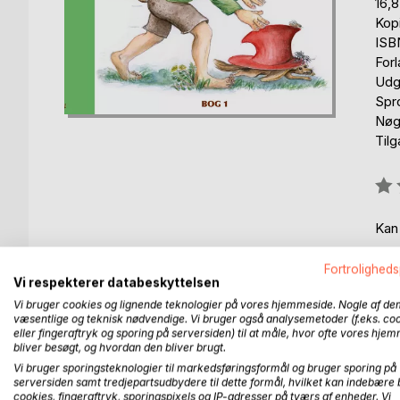
16,
Kop
ISB
For
Udg
Spr
Nøgl
Til
Anm
0%
Kan
Fortroligheds
Vi respekterer databeskyttelsen
Vi bruger cookies og lignende teknologier på vores hjemmeside. Nogle af de
væsentlige og teknisk nødvendige. Vi bruger også analysemetoder (f.eks. co
eller fingeraftryk og sporing på serversiden) til at måle, hvor ofte vores hje
BESKRIVELSE
FORFATTER
PRESSEN 
bliver besøgt, og hvordan den bliver brugt.
Vi bruger sporingsteknologier til markedsføringsformål og bruger sporing på
serversiden samt tredjepartsudbydere til dette formål, hvilket kan indebære 
Glem bliver væk fra sin familie til en navnefest. H
cookies, fingeraftryk, sporingspixels og IP-adresser på tværs af enheder. Vi