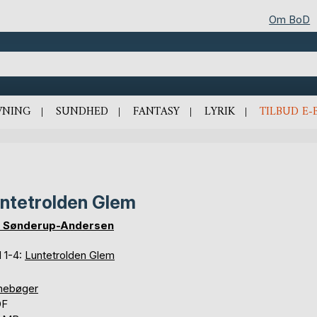
Om BoD
VNING
SUNDHED
FANTASY
LYRIK
TILBUD E-
ntetrolden Glem
a Sønderup-Andersen
 1-4:
Luntetrolden Glem
nebøger
DF