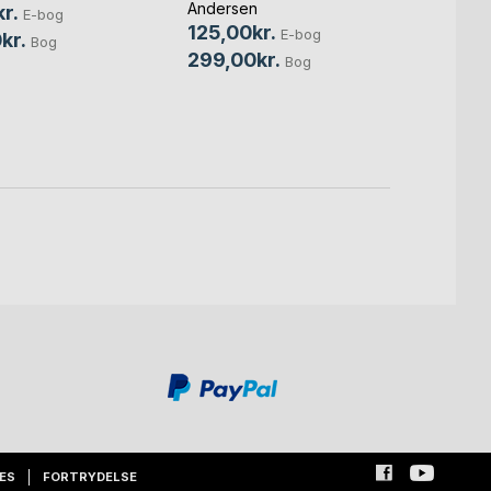
Ander
Andersen
r.
E-bog
69,0
125,00kr.
E-bog
kr.
Bog
185,
299,00kr.
Bog
ES
FORTRYDELSE