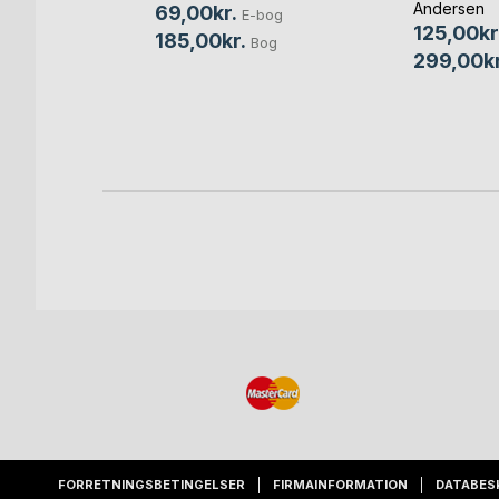
Andersen
69,00kr.
E-bog
125,00kr
uler
185,00kr.
Bog
299,00kr
og
og
FORRETNINGSBETINGELSER
FIRMAINFORMATION
DATABES