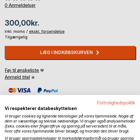
0%
0
Anmeldelser
300,00kr.
inkl. moms /
ekskl. forsendelse
Tilgængelig
LÆG I INDKØBSKURVEN
Føj til ønskeliste
Anmeld titel
Fortrolighedspolitik
Vi respekterer databeskyttelsen
Vi bruger cookies og lignende teknologier på vores hjemmeside. Nogle af
dem er væsentlige og teknisk nødvendige. Vi bruger også analysemetoder
BESKRIVELSE
(f.eks. cookies eller fingeraftryk og sporing på serversiden) til at måle,
hvor ofte vores hjemmeside bliver besøgt, og hvordan den bliver brugt.
Vi bruger sporingsteknologier til markedsføringsformål og bruger sporing