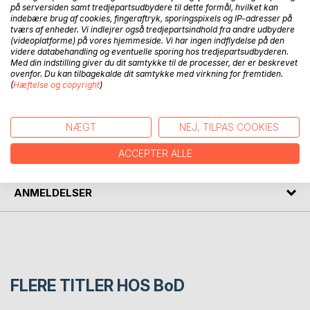
H.C. Andersen var så letsindig, allerede i sin debutroman
på serversiden samt tredjepartsudbydere til dette formål, hvilket kan
indebære brug af cookies, fingeraftryk, sporingspixels og IP-adresser på
FODREISE at spå, at han ville vende tilbage til Planeten
tværs af enheder. Vi indlejrer også tredjepartsindhold fra andre udbydere
Jorden i År 2128 til 29. Forfatteren Henrik S. Holck har taget
(videoplatforme) på vores hjemmeside. Vi har ingen indflydelse på den
Digteren på ordet. Oplev hvordan det så at sige lykkes for
videre databehandling og eventuelle sporing hos tredjepartsudbyderen.
Med din indstilling giver du dit samtykke til de processer, der er beskrevet
Andersen at vende tilbage, og oplev en verden som er
ovenfor. Du kan tilbagekalde dit samtykke med virkning for fremtiden.
blevet meget anderledes - miljøkatastrofer etc. truer ...
(
Hæftelse og copyright
)
FORFATTER
NÆGT
NEJ, TILPAS COOKIES
ACCEPTER ALLE
PRESSEN SKRIVER
ANMELDELSER
FLERE TITLER HOS
BoD