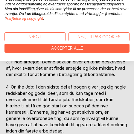
videre databehandling og eventuelle sporing hos tredjepartsudbyderen.
med sig af betydning for din livsstil og dine tætte relationer
Med din indstilling giver du dit samtykke til de processer, der er beskrevet
- og i det hele taget medvirke til at afklare , om livvagt vil
ovenfor. Du kan tilbagekalde dit samtykke med virkning for fremtiden.
være et fornuftigt karrierevalg for dig.
(
Hæftelse og copyright
)
2. Uddannelse: Denne del af bogen hjælper dig til at finde
din vej i branchen og giver de redskaber, der skal til for at
NÆGT
NEJ, TILPAS COOKIES
vælge den rette uddannelse og udbyder for at nå det
ACCEPTER ALLE
ønskede mål.
3. Finde arbejde: Denne sektion giver en ærlig beskrivelse
af, hvor svært det er at finde arbejde og ikke mindst, hvad
der skal til for at komme i betragtning til kontrakterne.
4. On the Job: I den sidste del af bogen giver jeg dig nogle
redskaber og gode ideer, som du kan tage med i
overvejelserne til dit første job. Redskaber, som kan
hjælpe til at få en god start og succes på den nye
karrieresti.. Emnerne, jeg har valgt at skrive om, er
generelle overordnede ting, du som ny livvagt vil kunne
have gavn af at have kendskab til og være afklaret omkring
inden din første arbejdsdag.