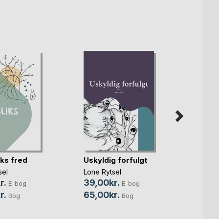
iks fred
Uskyldig forfulgt
Lad p
sel
Lone Rytsel
Lene 
Lone R
r.
39,00kr.
E-bog
E-bog
39,0
r.
65,00kr.
Bog
Bog
85,0