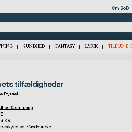
Om BoD
VNING
SUNDHED
FANTASY
LYRIK
TILBUD E-
vets tilfældigheder
e Rytsel
dhed & ernæring
UB
,6 KB
ibeskyttelse: Vandmærke