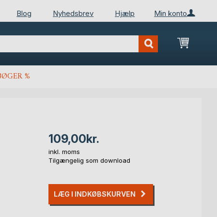
Blog
Nyhedsbrev
Hjælp
Min konto
Min ind
BØGER %
109,00kr.
inkl. moms
Tilgængelig som download
LÆG I INDKØBSKURVEN