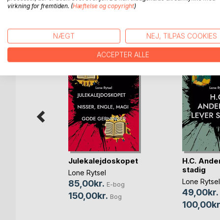
virkning for fremtiden. (
Hæftelse og copyright
)
FLERE TITLER HOS
Bo
NÆGT
NEJ, TILPAS COOKIES
ACCEPTER ALLE
ns
e
Julekalejdoskopet
H.C. Ande
bog
stadig
Lone Rytsel
Bog
Lone Rytsel
85,00kr.
E-bog
49,00kr.
150,00kr.
Bog
100,00kr