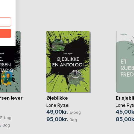
D
rsen lever
Øjeblikke
Et øjebl
Lone Rytsel
Lone Ryt
49,00kr.
45,00k
E-bog
E-bog
95,00kr.
85,00k
Bog
.
Bog