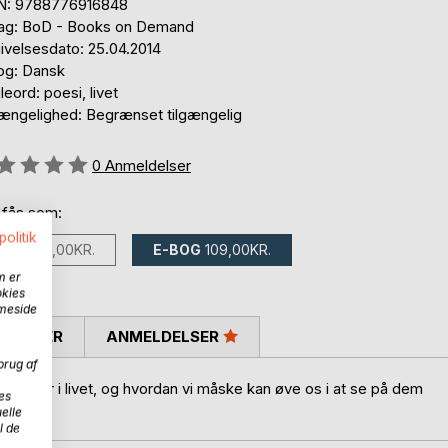
N: 9788776916848
lag: BoD - Books on Demand
ivelsesdato: 25.04.2014
og: Dansk
eord: poesi, livet
gængelighed: Begrænset tilgængelig
eldelse::
0
Anmeldelser
 fås som:
politik
BOG
140,00KR.
E-BOG
109,00KR.
m er
okies
mmeside
SKRIVER
ANMELDELSER
brug af
d for i livet, og hvordan vi måske kan øve os i at se på dem
es
elle
l de