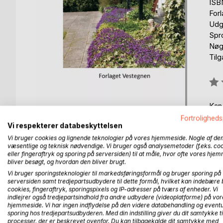
ISB
For
Udg
Spr
Nøgl
Til
Anm
0%
Kan
Fortroligheds
Vi respekterer databeskyttelsen
Vi bruger cookies og lignende teknologier på vores hjemmeside. Nogle af de
væsentlige og teknisk nødvendige. Vi bruger også analysemetoder (f.eks. co
eller fingeraftryk og sporing på serversiden) til at måle, hvor ofte vores hje
bliver besøgt, og hvordan den bliver brugt.
BESKRIVELSE
FORFATTER
PRESSEN 
Vi bruger sporingsteknologier til markedsføringsformål og bruger sporing på
serversiden samt tredjepartsudbydere til dette formål, hvilket kan indebære 
cookies, fingeraftryk, sporingspixels og IP-adresser på tværs af enheder. Vi
Bogen handler om de mange hændelser, vi kommer u
indlejrer også tredjepartsindhold fra andre udbydere (videoplatforme) på vor
med andre øjne for at skønne på det, vi har.
hjemmeside. Vi har ingen indflydelse på den videre databehandling og eventu
sporing hos tredjepartsudbyderen. Med din indstilling giver du dit samtykke ti
processer, der er beskrevet ovenfor. Du kan tilbagekalde dit samtykke med