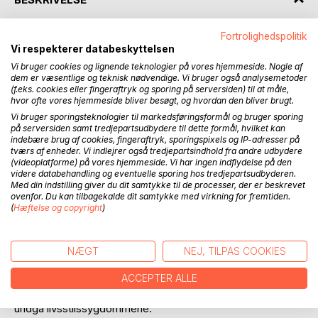
Fortrolighedspolitik
Denne bog er blevet til ved, at Mathias Hjort Jensen har
Vi respekterer databeskyttelsen
samlet indlæg fra sin blog
Vi bruger cookies og lignende teknologier på vores hjemmeside. Nogle af
mathiashjortjensen.substack.com , som han startede på i
dem er væsentlige og teknisk nødvendige. Vi bruger også analysemetoder
november 2022.
(f.eks. cookies eller fingeraftryk og sporing på serversiden) til at måle,
hvor ofte vores hjemmeside bliver besøgt, og hvordan den bliver brugt.
Flere af bogens indlæg omhandler Mathias' erfaringer,
Vi bruger sporingsteknologier til markedsføringsformål og bruger sporing
på serversiden samt tredjepartsudbydere til dette formål, hvilket kan
oplevelser og synspunkter gennem sit halve levede liv, der
indebære brug af cookies, fingeraftryk, sporingspixels og IP-adresser på
blev så meget andet end sygdom, skønt han i sin tidlige
tværs af enheder. Vi indlejrer også tredjepartsindhold fra andre udbydere
ungdom fik en tung psykiatrisk diagnose. Livet skal IKKE
(videoplatforme) på vores hjemmeside. Vi har ingen indflydelse på den
være en sygdom og det blev forfatterens liv heller ikke.
videre databehandling og eventuelle sporing hos tredjepartsudbyderen.
Med din indstilling giver du dit samtykke til de processer, der er beskrevet
ovenfor. Du kan tilbagekalde dit samtykke med virkning for fremtiden.
I andre indlæg gør forfatteren op med psykiatriens syn på
(
Hæftelse og copyright
)
psykisk sygdom som en kemisk ubalance i hjernen og
fremfører, at hvordan vi har det mentalt er udtryk for det liv,
vi har levet, og det, vi har med i bagagen. Det er vores
NÆGT
NEJ, TILPAS COOKIES
levede liv, der afgør, hvordan vi har det, og livet skal ikke
forveksles med en sygdom. Mathias fortæller også om sin
ACCEPTER ALLE
kamp mod tobak og alkohol og forsøg på at leve sundt og
undgå livsstilssygdommene.