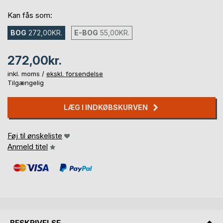
Kan fås som:
BOG
272,00KR.
E-BOG
55,00KR.
272,00kr.
inkl. moms /
ekskl. forsendelse
Tilgængelig
LÆG I INDKØBSKURVEN
Føj til ønskeliste
Anmeld titel
BESKRIVELSE