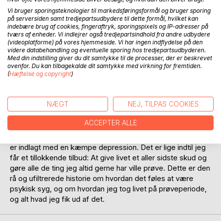
Anmeld titel
Vi bruger sporingsteknologier til markedsføringsformål og bruger sporing
på serversiden samt tredjepartsudbydere til dette formål, hvilket kan
indebære brug af cookies, fingeraftryk, sporingspixels og IP-adresser på
tværs af enheder. Vi indlejrer også tredjepartsindhold fra andre udbydere
(videoplatforme) på vores hjemmeside. Vi har ingen indflydelse på den
videre databehandling og eventuelle sporing hos tredjepartsudbyderen.
Med din indstilling giver du dit samtykke til de processer, der er beskrevet
ovenfor. Du kan tilbagekalde dit samtykke med virkning for fremtiden.
(
Hæftelse og copyright
)
BESKRIVELSE
NÆGT
NEJ, TILPAS COOKIES
Jeg bestemte mig i en ung alder for at jeg ikke ville leve
mere. Jeg var 15 år gammel og havde fået adskillige
ACCEPTER ALLE
psykiatriske diagnoser, som gjorde livet uoverskueligt. Da
jeg bliver 16 år gammel, forsøger jeg at tage mit liv, og jeg
er indlagt med en kæmpe depression. Det er lige indtil jeg
får et tillokkende tilbud: At give livet et aller sidste skud og
gøre alle de ting jeg altid gerne har ville prøve. Dette er den
rå og ufiltrerede historie om hvordan det føles at være
psykisk syg, og om hvordan jeg tog livet på prøveperiode,
og alt hvad jeg fik ud af det.