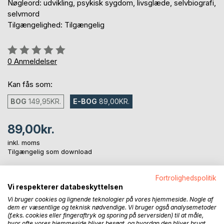
Nøgleord: udvikling, psykisk sygdom, livsglæde, selvbiografi,
selvmord
Tilgængelighed: Tilgængelig
Anmeldelse::
0%
0
Anmeldelser
Kan fås som:
BOG
149,95KR.
E-BOG
89,00KR.
89,00kr.
inkl. moms
Tilgængelig som download
Fortrolighedspolitik
LÆG I INDKØBSKURVEN
Vi respekterer databeskyttelsen
Vi bruger cookies og lignende teknologier på vores hjemmeside. Nogle af
dem er væsentlige og teknisk nødvendige. Vi bruger også analysemetoder
Føj til ønskeliste
(f.eks. cookies eller fingeraftryk og sporing på serversiden) til at måle,
hvor ofte vores hjemmeside bliver besøgt, og hvordan den bliver brugt.