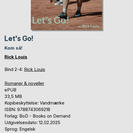
Let's Go!
Kom så!
Rick Louis
Bind 2-4:
Rick Louis
Romaner & noveller
ePUB
33,5 MB
Kopibeskyttelse: Vandmærke
ISBN: 9788743069218
Forlag: BoD - Books on Demand
Udgivelsesdato: 12.02.2025
Sprog: Engelsk