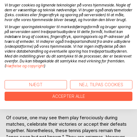
Vi bruger cookies og lignende teknologier på vores hjemmeside. Nogle af
dem er væsentlige og teknisk nødvendige. Vi bruger også analysemetoder
(f.eks. cookies eller fingeraftryk og sporing på serversiden) til at måle,
hvor ofte vores hjemmeside bliver besøgt, og hvordan den bliver brugt.
Vi bruger sporingsteknologier til markedsføringsformål og bruger sporing
på serversiden samt tredjepartsudbydere til dette formål, hvilket kan
indebære brug af cookies, fingeraftryk, sporingspixels og IP-adresser på
tværs af enheder. Vi indlejrer også tredjepartsindhold fra andre udbydere
BESKRIVELSE
(videoplatforme) på vores hjemmeside. Vi har ingen indflydelse på den
videre databehandling og eventuelle sporing hos tredjepartsudbyderen.
Med din indstilling giver du dit samtykke til de processer, der er beskrevet
Winning team matches can raise a tennis club's profile on
ovenfor. Du kan tilbagekalde dit samtykke med virkning for fremtiden.
the national scene. Obviously, the better the team's
(
Hæftelse og copyright
)
ranking, the better the reputation the club enjoys. As such,
tennis club teams regularly engage in their own seasonal
NÆGT
NEJ, TILPAS COOKIES
"slams" against other clubs, in an effort to claim the mantle
of being the best. But do we know who these local tennis
ACCEPTER ALLE
heroes are, who are fighting to maintain or raise their club's
ranking, as well as their own, year after year?
Of course, one may see them play ferociously during
matches, celebrate their victories or accept their defeats
together. Nonetheless, these tennis players remain the
"ones seen but not known." They are enigmas. However,