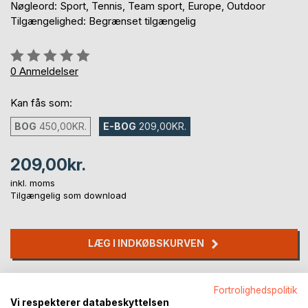
Nøgleord: Sport, Tennis, Team sport, Europe, Outdoor
Tilgængelighed: Begrænset tilgængelig
Anmeldelse::
0%
0
Anmeldelser
Kan fås som:
BOG
450,00KR.
E-BOG
209,00KR.
209,00kr.
inkl. moms
Tilgængelig som download
LÆG I INDKØBSKURVEN
Føj til ønskeliste
Fortrolighedspolitik
Anmeld titel
Vi respekterer databeskyttelsen