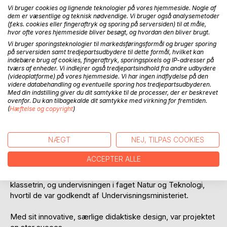
Anmeld titel
Vi bruger cookies og lignende teknologier på vores hjemmeside. Nogle af
dem er væsentlige og teknisk nødvendige. Vi bruger også analysemetoder
(f.eks. cookies eller fingeraftryk og sporing på serversiden) til at måle,
hvor ofte vores hjemmeside bliver besøgt, og hvordan den bliver brugt.
Vi bruger sporingsteknologier til markedsføringsformål og bruger sporing
på serversiden samt tredjepartsudbydere til dette formål, hvilket kan
indebære brug af cookies, fingeraftryk, sporingspixels og IP-adresser på
tværs af enheder. Vi indlejrer også tredjepartsindhold fra andre udbydere
(videoplatforme) på vores hjemmeside. Vi har ingen indflydelse på den
BESKRIVELSE
videre databehandling og eventuelle sporing hos tredjepartsudbyderen.
Med din indstilling giver du dit samtykke til de processer, der er beskrevet
ovenfor. Du kan tilbagekalde dit samtykke med virkning for fremtiden.
(
Hæftelse og copyright
)
Serien LEG OG LÆR er udarbejdet som en del af projektet
"Økologi i børnehøjde", i Det økologiske Inspirationshus på
Frederiksberg. Projektet var delvist finansieret af Velux
NÆGT
NEJ, TILPAS COOKIES
Fonden.
ACCEPTER ALLE
Projektet udviklede børns handlekompetence omkring
økologi og bæredygtighed, og var særligt målrettet 0. – 4.
klassetrin, og undervisningen i faget Natur og Teknologi,
hvortil de var godkendt af Undervisningsministeriet.
Med sit innovative, særlige didaktiske design, var projektet