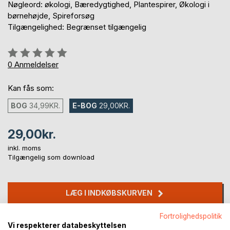
Nøgleord: økologi, Bæredygtighed, Plantespirer, Økologi i
børnehøjde, Spireforsøg
Tilgængelighed: Begrænset tilgængelig
Anmeldelse::
0%
0
Anmeldelser
Kan fås som:
BOG
34,99KR.
E-BOG
29,00KR.
29,00kr.
inkl. moms
Tilgængelig som download
LÆG I INDKØBSKURVEN
Fortrolighedspolitik
Føj til ønskeliste
Vi respekterer databeskyttelsen