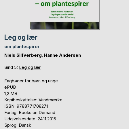
Leg og lær
om plantespirer
Niels Silfverberg
,
Hanne Andersen
Bind 5:
Leg og lær
Fagbøger for børn og unge
ePUB
1,2 MB
Kopibeskyttelse: Vandmærke
ISBN: 9788771708271
Forlag: Books on Demand
Udgivelsesdato: 24.11.2015
Sprog: Dansk