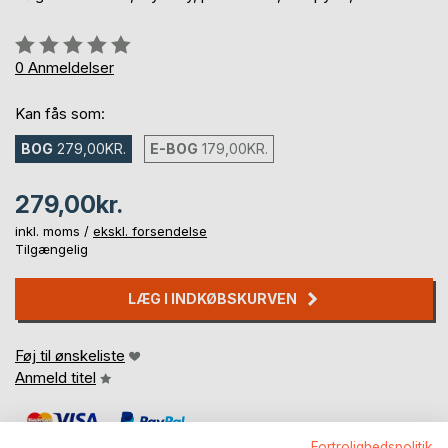
Anmeldelse::
0%
0
Anmeldelser
Kan fås som:
BOG
279,00KR.
E-BOG
179,00KR.
279,00kr.
inkl. moms /
ekskl. forsendelse
Tilgængelig
LÆG I INDKØBSKURVEN
Føj til ønskeliste
Anmeld titel
Fortrolighedspolitik