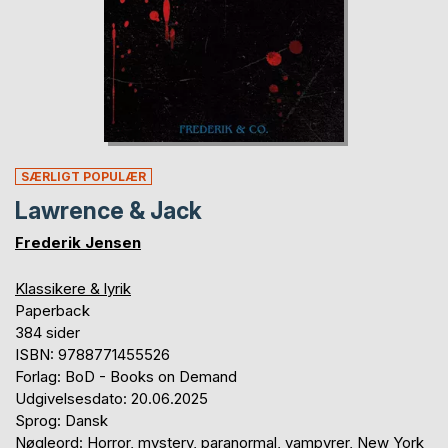
SÆRLIGT POPULÆR
Lawrence & Jack
Frederik Jensen
Klassikere & lyrik
Paperback
384 sider
ISBN: 9788771455526
Forlag: BoD - Books on Demand
Udgivelsesdato: 20.06.2025
Sprog: Dansk
Nøgleord: Horror, mystery, paranormal, vampyrer, New York