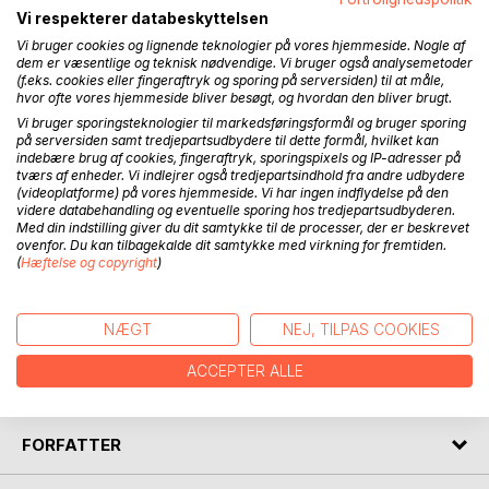
Vi respekterer databeskyttelsen
Vi bruger cookies og lignende teknologier på vores hjemmeside. Nogle af
dem er væsentlige og teknisk nødvendige. Vi bruger også analysemetoder
(f.eks. cookies eller fingeraftryk og sporing på serversiden) til at måle,
BESKRIVELSE
hvor ofte vores hjemmeside bliver besøgt, og hvordan den bliver brugt.
Vi bruger sporingsteknologier til markedsføringsformål og bruger sporing
på serversiden samt tredjepartsudbydere til dette formål, hvilket kan
LAWRENCE & JACK foregår i 1920-ernes USA og følger
indebære brug af cookies, fingeraftryk, sporingspixels og IP-adresser på
forfatteren Lawrence Banebridge og hans bedste ven,
tværs af enheder. Vi indlejrer også tredjepartsindhold fra andre udbydere
(videoplatforme) på vores hjemmeside. Vi har ingen indflydelse på den
spøgelsesjægeren Jack Sherman. Sammen opklarer de
videre databehandling og eventuelle sporing hos tredjepartsudbyderen.
overnaturlige sager og står ansigt til ansigt med både
Med din indstilling giver du dit samtykke til de processer, der er beskrevet
dæmoner, spøgelser, varulve, blodtørstige
ovenfor. Du kan tilbagekalde dit samtykke med virkning for fremtiden.
(
Hæftelse og copyright
)
vampyrer, hekse, rumvæsener og meget mere. Bogen er
inddelt i tre kapitler, der tilsammen fortæller den fulde
historie om Lawrence og Jack. Det er en historie om
NÆGT
NEJ, TILPAS COOKIES
venskab, om vores evne til at se det onde i øjnene og finde
styrken til at konfrontere det.
ACCEPTER ALLE
Læs med hvis du tør!
FORFATTER