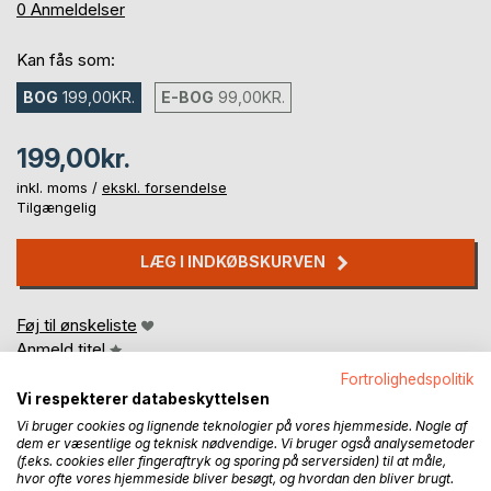
0%
0
Anmeldelser
Kan fås som:
BOG
199,00KR.
E-BOG
99,00KR.
199,00kr.
inkl. moms /
ekskl. forsendelse
Tilgængelig
LÆG I INDKØBSKURVEN
Føj til ønskeliste
Anmeld titel
Fortrolighedspolitik
Vi respekterer databeskyttelsen
Vi bruger cookies og lignende teknologier på vores hjemmeside. Nogle af
dem er væsentlige og teknisk nødvendige. Vi bruger også analysemetoder
(f.eks. cookies eller fingeraftryk og sporing på serversiden) til at måle,
hvor ofte vores hjemmeside bliver besøgt, og hvordan den bliver brugt.