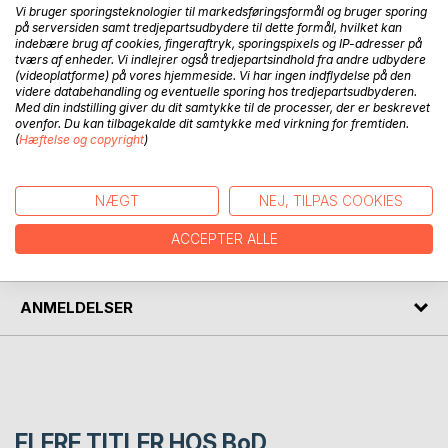
Vi bruger sporingsteknologier til markedsføringsformål og bruger sporing
BESKRIVELSE
på serversiden samt tredjepartsudbydere til dette formål, hvilket kan
indebære brug af cookies, fingeraftryk, sporingspixels og IP-adresser på
tværs af enheder. Vi indlejrer også tredjepartsindhold fra andre udbydere
(videoplatforme) på vores hjemmeside. Vi har ingen indflydelse på den
Denne publikation vedrører landbrugets aktuelle tilstand i
videre databehandling og eventuelle sporing hos tredjepartsudbyderen.
Vesteuropa og i Afrika, med hovedvægten på
Med din indstilling giver du dit samtykke til de processer, der er beskrevet
industrialiseringen og vandringerne fra land til by, set i lyset
ovenfor. Du kan tilbagekalde dit samtykke med virkning for fremtiden.
(
Hæftelse og copyright
)
af den aktuelle klimakrise.
FORFATTER
NÆGT
NEJ, TILPAS COOKIES
ACCEPTER ALLE
PRESSEN SKRIVER
ANMELDELSER
FLERE TITLER HOS
BoD