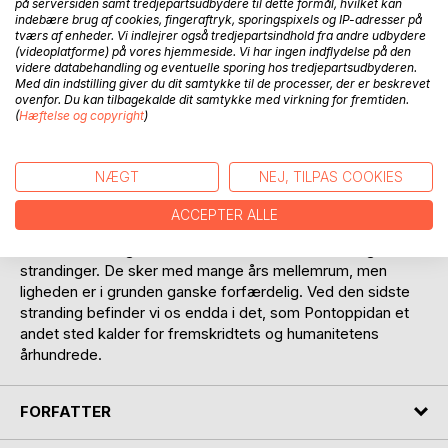
på serversiden samt tredjepartsudbydere til dette formål, hvilket kan
indebære brug af cookies, fingeraftryk, sporingspixels og IP-adresser på
tværs af enheder. Vi indlejrer også tredjepartsindhold fra andre udbydere
(videoplatforme) på vores hjemmeside. Vi har ingen indflydelse på den
videre databehandling og eventuelle sporing hos tredjepartsudbyderen.
Med din indstilling giver du dit samtykke til de processer, der er beskrevet
BESKRIVELSE
ovenfor. Du kan tilbagekalde dit samtykke med virkning for fremtiden.
(
Hæftelse og copyright
)
Henrik Pontoppidan giver i fem forunderlige noveller et
skarpt billede af en lang række sociale forhold i Danmark
NÆGT
NEJ, TILPAS COOKIES
omkring 1880. Vi møder de fattige husmænd, de rige
gårdejere, og præsterne som er noget for sig.
ACCEPTER ALLE
Mest forunderlig er måske historien om to forskellige
strandinger. De sker med mange års mellemrum, men
ligheden er i grunden ganske forfærdelig. Ved den sidste
stranding befinder vi os endda i det, som Pontoppidan et
andet sted kalder for fremskridtets og humanitetens
århundrede.
FORFATTER