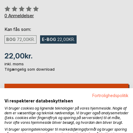
Anmeldelse::
0%
0
Anmeldelser
Kan fås som:
BOG
72,00KR.
E-BOG
22,00KR.
22,00kr.
inkl. moms
Tilgængelig som download
LÆG I INDKØBSKURVEN
Fortrolighedspolitik
Vi respekterer databeskyttelsen
Føj til ønskeliste
Vi bruger cookies og lignende teknologier på vores hjemmeside. Nogle af
Anmeld titel
dem er væsentlige og teknisk nødvendige. Vi bruger også analysemetoder
(f.eks. cookies eller fingeraftryk og sporing på serversiden) til at måle,
hvor ofte vores hjemmeside bliver besøgt, og hvordan den bliver brugt.
Vi bruger sporingsteknologier til markedsføringsformål og bruger sporing