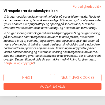
Fortrolighedspolitik
Vi respekterer databeskyttelsen
BESKRIVELSE
Vi bruger cookies og lignende teknologier på vores hjemmeside. Nogle af
dem er væsentlige og teknisk nødvendige. Vi bruger også analysemetoder
(f.eks. cookies eller fingeraftryk og sporing på serversiden) til at måle,
What I would have like to have known before my first visit!
hvor ofte vores hjemmeside bliver besøgt, og hvordan den bliver brugt.
Vi bruger sporingsteknologier til markedsføringsformål og bruger sporing
An introduction to Western North Carolina, history,
på serversiden samt tredjepartsudbydere til dette formål, hvilket kan
geograhpy, nature and not least the people of the region,
indebære brug af cookies, fingeraftryk, sporingspixels og IP-adresser på
tværs af enheder. Vi indlejrer også tredjepartsindhold fra andre udbydere
written by a foreigner, who have fallen completely in love
(videoplatforme) på vores hjemmeside. Vi har ingen indflydelse på den
with this tract of land and the people living there.
videre databehandling og eventuelle sporing hos tredjepartsudbyderen.
Med din indstilling giver du dit samtykke til de processer, der er beskrevet
ovenfor. Du kan tilbagekalde dit samtykke med virkning for fremtiden.
Statistical information, attractions, places to stay and
(
Hæftelse og copyright
)
places to eat in 32 counties in Western North Carolina,
including information and advice for first time travellers to
USA and WNC. This second edition is updated with more
NÆGT
NEJ, TILPAS COOKIES
photos and more attractions.
ACCEPTER ALLE
The book is based on several visits to the region over the
last 20 years.