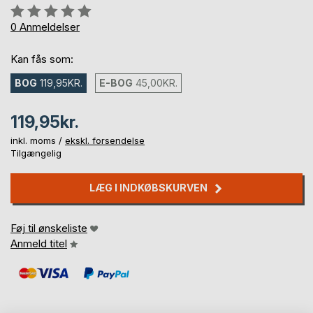
Anmeldelse::
0%
0
Anmeldelser
Kan fås som:
BOG
119,95KR.
E-BOG
45,00KR.
119,95kr.
inkl. moms /
ekskl. forsendelse
Tilgængelig
LÆG I INDKØBSKURVEN
Føj til ønskeliste
Anmeld titel