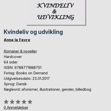
Kvindeliv og udvikling
Anne le Fevre
Romaner & noveller
Hardcover
64 sider
ISBN: 9788771888751
Forlag: Books on Demand
Udgivelsesdato: 23.01.2017
Sprog: Dansk
Nøgleord: aforismer, illustrationer, gender, billedbog
Anmeldelse::
0%
0
Anmeldelser