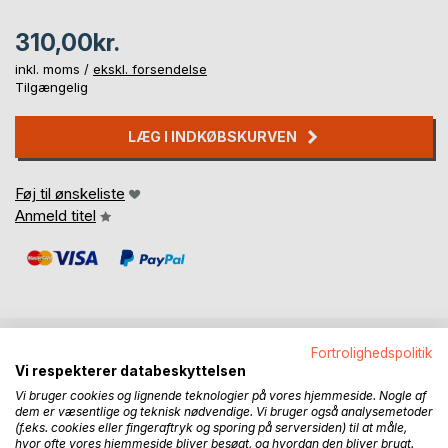
310,00kr.
inkl. moms /
ekskl. forsendelse
Tilgængelig
LÆG I INDKØBSKURVEN
Føj til ønskeliste
Anmeld titel
Fortrolighedspolitik
BESKRIVELSE
Vi respekterer databeskyttelsen
Vi bruger cookies og lignende teknologier på vores hjemmeside. Nogle af
dem er væsentlige og teknisk nødvendige. Vi bruger også analysemetoder
En billedbog om kvindelivets mange muligheder.
(f.eks. cookies eller fingeraftryk og sporing på serversiden) til at måle,
hvor ofte vores hjemmeside bliver besøgt, og hvordan den bliver brugt.