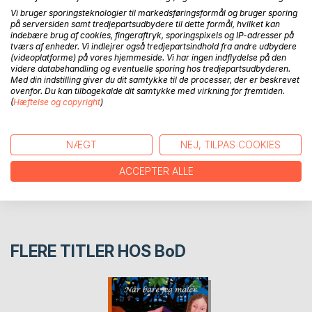
Vi bruger sporingsteknologier til markedsføringsformål og bruger sporing
Bevidst udvikling, eller bare et mekanisk livsforløb?
på serversiden samt tredjepartsudbydere til dette formål, hvilket kan
indebære brug af cookies, fingeraftryk, sporingspixels og IP-adresser på
Er der reelt et valg?
tværs af enheder. Vi indlejrer også tredjepartsindhold fra andre udbydere
(videoplatforme) på vores hjemmeside. Vi har ingen indflydelse på den
videre databehandling og eventuelle sporing hos tredjepartsudbyderen.
Med din indstilling giver du dit samtykke til de processer, der er beskrevet
FORFATTER
ovenfor. Du kan tilbagekalde dit samtykke med virkning for fremtiden.
(
Hæftelse og copyright
)
PRESSEN SKRIVER
NÆGT
NEJ, TILPAS COOKIES
ANMELDELSER
ACCEPTER ALLE
FLERE TITLER HOS
BoD