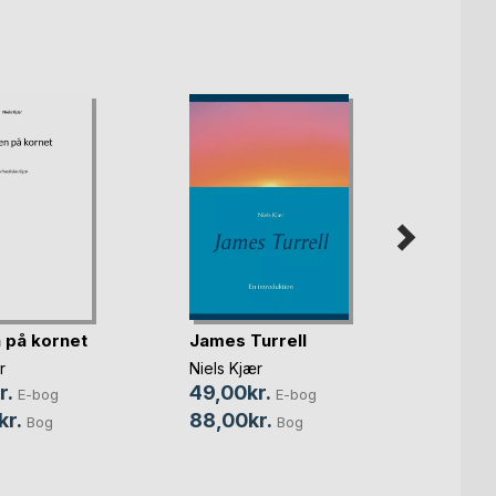
 på kornet
James Turrell
Verde
r
Niels Kjær
Niels 
r.
49,00kr.
89,0
E-bog
E-bog
kr.
88,00kr.
148,
Bog
Bog