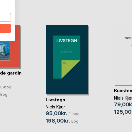
D
de gardin
E-bog
Kunsten
Bog
Niels Kjæ
Livstegn
79,00k
Niels Kjær
125,00
95,00kr.
E-bog
198,00kr.
Bog