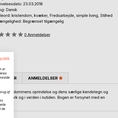
ivelsesdato: 23.03.2018
og: Dansk
eord: kristendom, kvæker, Fredsarbejde, simple living, Stilhed
gængelighed: Begrænset tilgængelig
eldelse::
0
Anmeldelser
politik
m er
okies
mmeside
SKRIVER
ANMELDELSER
 til kvækerdommens oprindelse og dens særlige kendetegn og
brug af
Danmark og i verden i nutiden. Bogen er forsynet med en
es
elle
l de