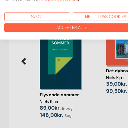
FLERE TITLER HOS
Bo
NÆGT
NEJ, TILPAS COOKIES
ACCEPTER ALLE
Det dybrø
Niels Kjær
39,00kr.
99,50kr.
Flyvende sommer
Niels Kjær
89,00kr.
bog
E-bog
148,00kr.
og
Bog