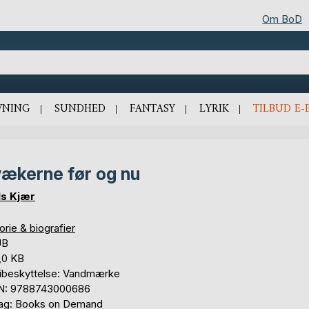
Om BoD
VNING
SUNDHED
FANTASY
LYRIK
TILBUD E-
ækerne før og nu
ls Kjær
orie & biografier
UB
,0 KB
ibeskyttelse: Vandmærke
N: 9788743000686
lag: Books on Demand