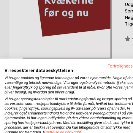
Udg
Spr
Nøgl
Til
Anm
0%
Fortroligheds
Vi respekterer databeskyttelsen
Vi bruger cookies og lignende teknologier på vores hjemmeside. Nogle af de
væsentlige og teknisk nødvendige. Vi bruger også analysemetoder (f.eks. co
eller fingeraftryk og sporing på serversiden) til at måle, hvor ofte vores hje
BESKRIVELSE
FORFATTER
PRESSEN 
bliver besøgt, og hvordan den bliver brugt.
Vi bruger sporingsteknologier til markedsføringsformål og bruger sporing på
"Kvækerne før og nu" giver en kort introduktion
serversiden samt tredjepartsudbydere til dette formål, hvilket kan indebære 
cookies, fingeraftryk, sporingspixels og IP-adresser på tværs af enheder. Vi
mærkesager. Bogen fortæller også om kvækerne i 
indlejrer også tredjepartsindhold fra andre udbydere (videoplatforme) på vor
litteraturliste og adresser.
hjemmeside. Vi har ingen indflydelse på den videre databehandling og eventu
sporing hos tredjepartsudbyderen. Med din indstilling giver du dit samtykke ti
processer, der er beskrevet ovenfor. Du kan tilbagekalde dit samtykke med
virkning for fremtiden. (
Hæftelse og copyright
)