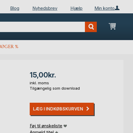
Blog
Nyhedsbrev
Hjælp
Min konto
Min ind
BØGER %
15,00kr.
inkl. moms
Tilgængelig som download
LÆG I INDKØBSKURVEN
Føj til ønskeliste
Anmeld titel