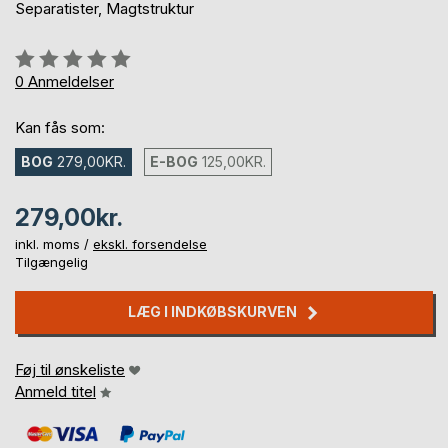
Separatister, Magtstruktur
Anmeldelse::
0%
0
Anmeldelser
Kan fås som:
BOG
279,00KR.
E-BOG
125,00KR.
279,00kr.
inkl. moms /
ekskl. forsendelse
Tilgængelig
LÆG I INDKØBSKURVEN
Føj til ønskeliste
Anmeld titel