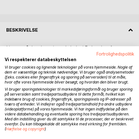
BESKRIVELSE
I jagten på den detroniserede leder i Forbundet af
Forenede Planeter og Måner (FFPM), rejser Thomas og
Fortrolighedspolitik
Vi respekterer databeskyttelsen
hans ekstraterrestriske rejsefæller til Noblutrax, Jorden,
igen. Via et ældgammelt hyperrejsenetværk der tillader
Vi bruger cookies og lignende teknologier på vores hjemmeside. Nogle af
dem er væsentlige og teknisk nødvendige. Vi bruger også analysemetoder
rejser med minimale tidsforsinkelser, efterladt af de
(f.eks. cookies eller fingeraftryk og sporing på serversiden) til at måle,
mytiske Ældste, vender de tilbage til en planet totalt
hvor ofte vores hjemmeside bliver besøgt, og hvordan den bliver brugt.
forandret efter 240 års fravær.
Vi bruger sporingsteknologier til markedsføringsformål og bruger sporing
på serversiden samt tredjepartsudbydere til dette formål, hvilket kan
indebære brug af cookies, fingeraftryk, sporingspixels og IP-adresser på
På Noblutrax har klimakatastrofer og krige ændret
tværs af enheder. Vi indlejrer også tredjepartsindhold fra andre udbydere
magtbalancen. Geografien og Verdenssamfundet er
(videoplatforme) på vores hjemmeside. Vi har ingen indflydelse på den
gennemgribende anderledes. To store fraktioner, SAUS og
videre databehandling og eventuelle sporing hos tredjepartsudbyderen.
AI, er låst i et skrøbeligt dødvande, hvor det mindste fejltrin
Med din indstilling giver du dit samtykke til de processer, der er beskrevet
ovenfor. Du kan tilbagekalde dit samtykke med virkning for fremtiden.
kan udløse globalt kaos.
(
Hæftelse og copyright
)
De rejsende møder et dydstopisk teknosamfund med