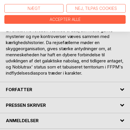
droner, konstant overvågning og autokratisk vælde. En
NÆGT
NEJ, TILPAS COOKIES
fejlagtig brug af stjålne betalingskort fører myndigheder på
sporet af dem, og de tvinges til hasarderet flugt.
ACCEPTER ALLE
En entitet fra fortiden vækkes til dåd, alt i mens gamle
mysterier og nye kontroverser væves sammen med
kærlighedshistorier. Da rejsefællerne møder en
skyggeorganisation, gives stærke antydninger om, at
menneskeheden har haft en dybere forbindelse til
udviklingen af det galaktiske nabolag, end tidligere antaget,
og Noblutrax' status som et tabuiseret territorium i FFPM's
indflydelsesdiaspora træder i karakter.
FORFATTER
PRESSEN SKRIVER
ANMELDELSER