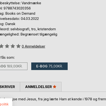
ibeskyttelse: Vandmærke
N: 9788743020356
lag: Books on Demand
ivelsesdato: 04.03.2022
og: Dansk
eord: selvbiografi, tro, kristendom
gængelighed: Begrænset tilgængelig
eldelse::
0
Anmeldelser
 fås som:
BOG
189,00KR.
E-BOG
75,00KR.
SKRIVER
ANMELDELSER
 indre rejse med Jesus, fra jeg lærte Ham at kende i 1978 og frem
politik