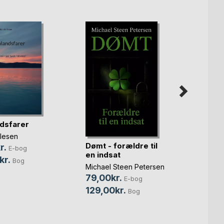
dsfarer
Olesen
Dømt - forældre til
Mysti
r.
E-bog
en indsat
Jørge
kr.
Bog
Michael Steen Petersen
Søren
79,00kr.
65,0
E-bog
129,00kr.
100,
Bog