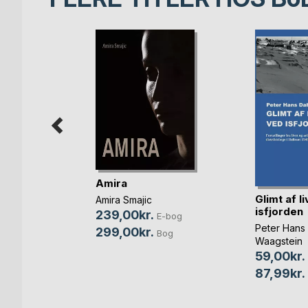
Amira
Glimt af l
læse
Amira Smajic
isfjorden
239,00kr.
E-bog
Peter Hans
299,00kr.
Bog
Waagstein
-bog
59,00kr.
Bog
87,99kr.