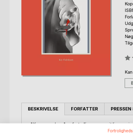
Kop
ISB
For
Udg
Spr
Nøgl
Til
Anm
0%
Kan
BESKRIVELSE
FORFATTER
PRESSEN 
"Kom som du er" er fortællingen om mit liv og min
til i dag.
Fortroligheds