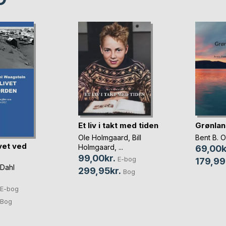
Et liv i takt med tiden
Grønlan
Ole Holmgaard
,
Bill
Bent B. 
ivet ved
Holmgaard
, ...
69,00k
99,00kr.
E-bog
179,99
 Dahl
299,95kr.
Bog
E-bog
Bog