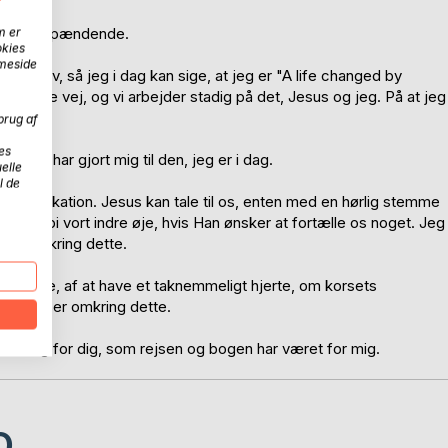
ten for spændende.
m er
okies
mmeside
 mit liv, så jeg i dag kan sige, at jeg er "A life changed by
r på rette vej, og vi arbejder stadig på det, Jesus og jeg. På at jeg
brug af
es
r, der har gjort mig til den, jeg er i dag.
elle
l de
mmunikation. Jesus kan tale til os, enten med en hørlig stemme
rulle forbi vort indre øje, hvis Han ønsker at fortælle os noget. Jeg
lser omkring dette.
at tilgive, af at have et taknemmeligt hjerte, om korsets
oplevelser omkring dette.
pmuntring for dig, som rejsen og bogen har været for mig.
D