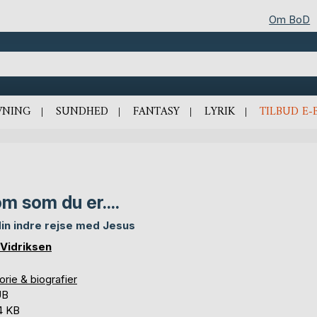
Om BoD
VNING
SUNDHED
FANTASY
LYRIK
TILBUD E-
m som du er....
.Min indre rejse med Jesus
 Vidriksen
orie & biografier
UB
4 KB