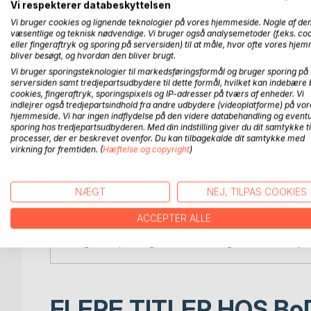
Vi respekterer databeskyttelsen
Det har været en spændende rejse - til tider næs
Vi bruger cookies og lignende teknologier på vores hjemmeside. Nogle af de
væsentlige og teknisk nødvendige. Vi bruger også analysemetoder (f.eks. co
eller fingeraftryk og sporing på serversiden) til at måle, hvor ofte vores hje
Det er fortællingen om, hvordan Jesus har forvandlet
bliver besøgt, og hvordan den bliver brugt.
Christ". Jeg er ikke perfekt - langt fra - men jeg e
Vi bruger sporingsteknologier til markedsføringsformål og bruger sporing på
må blive den kvinde, Han har skabt mig til at være.
serversiden samt tredjepartsudbydere til dette formål, hvilket kan indebære 
cookies, fingeraftryk, sporingspixels og IP-adresser på tværs af enheder. Vi
indlejrer også tredjepartsindhold fra andre udbydere (videoplatforme) på vor
Jeg har forsøgt at fortælle om nogle af de situatione
hjemmeside. Vi har ingen indflydelse på den videre databehandling og eventu
sporing hos tredjepartsudbyderen. Med din indstilling giver du dit samtykke ti
processer, der er beskrevet ovenfor. Du kan tilbagekalde dit samtykke med
Livet med Jesus og med Gud er ikke en en-vejs ko
virkning for fremtiden. (
Hæftelse og copyright
)
eller i vore hjerter. Han kan lade ligesom en video 
har forsøgt at beskrive nogle af mine egne opleve
NÆGT
NEJ, TILPAS COOKIES
Jeg har forsøgt at beskrive vigtigheden af bøn, af 
betydning, om at vi har englevagt - og mine egne 
ACCEPTER ALLE
Jeg håber, at bogen må blive til lige så stor en o
FLERE TITLER HOS
Bo