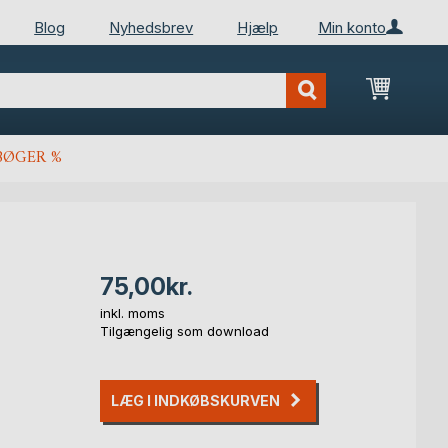
Blog
Nyhedsbrev
Hjælp
Min konto
Min ind
BØGER %
75,00kr.
inkl. moms
Tilgængelig som download
LÆG I INDKØBSKURVEN