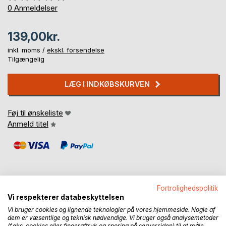
0%
0
Anmeldelser
139,00kr.
inkl. moms /
ekskl. forsendelse
Tilgængelig
LÆG I INDKØBSKURVEN
Føj til ønskeliste
Anmeld titel
Fortrolighedspolitik
Vi respekterer databeskyttelsen
BESKRIVELSE
Vi bruger cookies og lignende teknologier på vores hjemmeside. Nogle af
dem er væsentlige og teknisk nødvendige. Vi bruger også analysemetoder
(f.eks. cookies eller fingeraftryk og sporing på serversiden) til at måle,