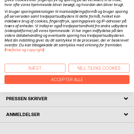
Koldbøtte dalede ned gennem luften og forsatte ned
hvor ofte vores hjemmeside bliver besøgt, og hvordan den bliver brugt.
gennem en skorsten. Han gav et ordentligt brøl fra sig, da
Vi bruger sporingsteknologier til markedsføringsformål og bruger sporing
han landede på gløderne i ildstedet. Han for ud fra
på serversiden samt tredjepartsudbydere til dette formål, hvilket kan
ildstedet, alt imens han tog sig til bagdelen. Til alt held var
indebære brug af cookies, fingeraftryk, sporingspixels og IP-adresser på
tværs af enheder. Vi indlejrer også tredjepartsindhold fra andre udbydere
det smedjen han var landet i og han stak hurtigt sin bagdel
(videoplatforme) på vores hjemmeside. Vi har ingen indflydelse på den
ned i den spand med vand, som smeden brugte til at afkøle
videre databehandling og eventuelle sporing hos tredjepartsudbyderen.
jernet. Ih, hvor det sydede. Smeden stod og så måbende
Med din indstilling giver du dit samtykke til de processer, der er beskrevet
ovenfor. Du kan tilbagekalde dit samtykke med virkning for fremtiden.
til, hvad var nu det for et gespenst, der kom ud fra
(
Hæftelse og copyright
)
ildstedet. Et sort væsen, ikke særligt stort, med ild i bagen.
Det med ilden var meget naturligt, da det var landet i
gløderne.
NÆGT
NEJ, TILPAS COOKIES
ACCEPTER ALLE
FORFATTER
PRESSEN SKRIVER
ANMELDELSER